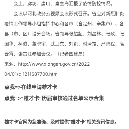
会上，廊坊、唐山、秦皇岛汇报了疫情防控情况。
会议以河北政务云视频会议形式召开。省应对新冠肺炎
疫情工作领导小组指挥中心和各市（含定州、辛集市）、各
县（市、区）设分会场。省领导张超超、刘昌林、张政、张
国华、柯俊、董晓宇、武卫东、刘凯、时清霜、严鹏程、高
云霄、张古江参加会议。（记者四建磊）
来源：http://www.xiongan.gov.cn/2022-
04/01/c_1211687700.htm
点我=>在线申请雄才卡
点我=>"雄才卡"历届审核通过名单公示合集
雄才卡官网
为您准确、及时提供“雄才卡”相关资讯信息。