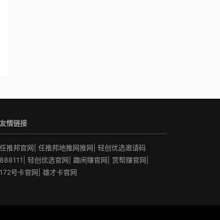
友情链接
任推邦官网
|
任推邦地推网推网
|
轻创优选邀请码
888111
|
轻创优选官网
|
趣闲赚官网
|
赏帮赚官网
|
172号卡官网
|
雄才卡官网