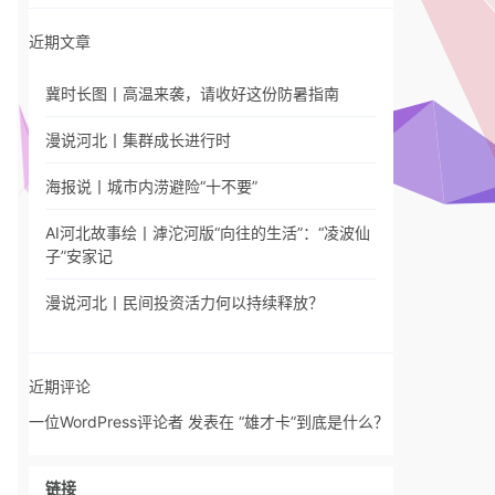
近期文章
冀时长图丨高温来袭，请收好这份防暑指南
漫说河北丨集群成长进行时
海报说丨城市内涝避险“十不要”
AI河北故事绘丨滹沱河版“向往的生活”：“凌波仙
子”安家记
漫说河北丨民间投资活力何以持续释放？
近期评论
一位WordPress评论者
发表在
“雄才卡”到底是什么？
链接