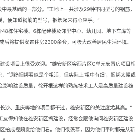
设中最基础的一部分。“工地上一共涉及29种不同型号的钢筋，
摸，便知道钢筋的型号，捆绑起来得心应手。”
8栋住宅楼、6栋配建楼及邻里中心、幼儿园、地下车库等
成后将提供安置住房2300余套，可极大改善居民生活环境、
设项目上很受欢迎。”雄安新区容西片区G单元安置房项目相
识，“钢筋捆绑看似是个粗活，但实际上‘粗中有细’，捆绑太慢或
会影响建设质量，徐开根这样的熟练技术工人是高质量建设雄
沙、重庆等地的项目都干过，雄安新区的关注度尤其高。”
工友得知他在雄安新区搞建设，经常会跟他询问雄安新区建设
工区拍成视频发给他们看。他们很羡慕，因为他们平时都是从新