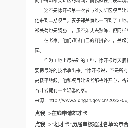
闻中得知雄安新区的新闻，而我就在建设现场
这不是徐开根第一次参与雄安新区项目建设
他来到二期项目，妻子郑美菊也一同到了工地
郑美菊也是钢筋工，虽不如丈夫熟练，但同样
在老家，他们通过自己的打拼奋斗，盖起了
园。
作为工地上最基础的工种，徐开根每天捆扎钢筋
要把最好的技术拿出来。”徐开根说，不是所
高楼平地起，他和项目建设者都格外开心，格
奋斗者拥有一个温馨的家。”
来源：http://www.xiongan.gov.cn/2023-06/
点我=>在线申请雄才卡
点我=>"雄才卡"历届审核通过名单公示