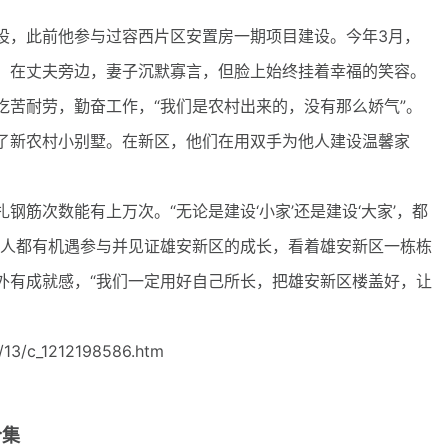
。”
，此前他参与过容西片区安置房一期项目建设。今年3月，
。在丈夫旁边，妻子沉默寡言，但脸上始终挂着幸福的笑容。
吃苦耐劳，勤奋工作，“我们是农村出来的，没有那么娇气”。
新农村小别墅。在新区，他们在用双手为他人建设温馨家
次数能有上万次。“无论是建设‘小家’还是建设‘大家’，都
有人都有机遇参与并见证雄安新区的成长，看着雄安新区一栋栋
外有成就感，“我们一定用好自己所长，把雄安新区楼盖好，让
13/c_1212198586.htm
合集