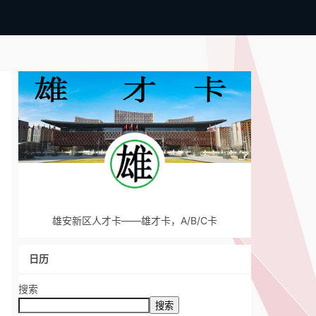
雄安新区人才卡——雄才卡，A/B/C卡
日历
搜索
搜索