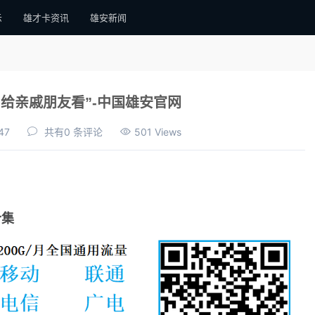
示
雄才卡资讯
雄安新闻
给亲戚朋友看”-中国雄安官网
47
共有0 条评论
501 Views
合集