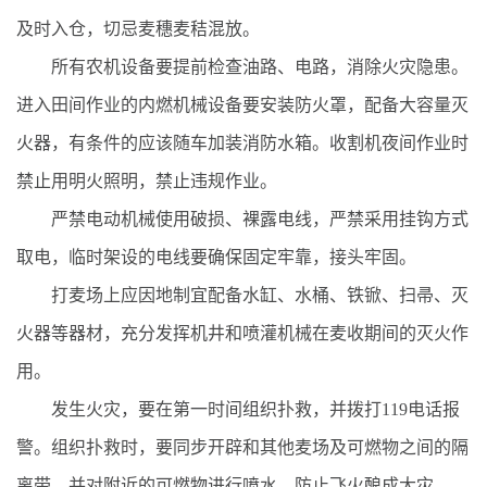
及时入仓，切忌麦穗麦秸混放。
所有农机设备要提前检查油路、电路，消除火灾隐患。
进入田间作业的内燃机械设备要安装防火罩，配备大容量灭
火器，有条件的应该随车加装消防水箱。收割机夜间作业时
禁止用明火照明，禁止违规作业。
严禁电动机械使用破损、裸露电线，严禁采用挂钩方式
取电，临时架设的电线要确保固定牢靠，接头牢固。
打麦场上应因地制宜配备水缸、水桶、铁锨、扫帚、灭
火器等器材，充分发挥机井和喷灌机械在麦收期间的灭火作
用。
发生火灾，要在第一时间组织扑救，并拨打119电话报
警。组织扑救时，要同步开辟和其他麦场及可燃物之间的隔
离带，并对附近的可燃物进行喷水，防止飞火酿成大灾。