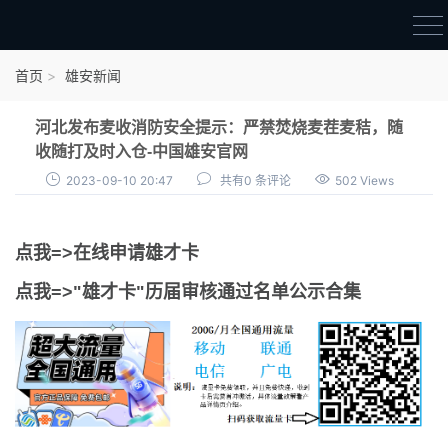
首页
首页
雄安新闻
雄才卡
河北发布麦收消防安全提示：严禁焚烧麦茬麦秸，随
点我申领雄才卡
收随打及时入仓-中国雄安官网
2023-09-10 20:47
共有0 条评论
502 Views
审核通过公示
雄才卡资讯
点我=>在线申请雄才卡
雄安新闻
点我=>"雄才卡"历届审核通过名单公示合集