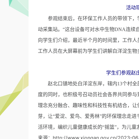
活动
参观结束后，在环保工作人员的带领下，学
动采集站。“这台设备可对水中生物DNA连续
向学生们介绍，最近半个月的时间里，工作人
工作人员在大屏幕前为学生们讲解白洋淀生物
学生们参观赵
赵北口镇地处白洋淀东岸，辖内13个村全
度的同时，也积极号召动员社会各界共同参与
理念充分融合、趣味性和科技性有机结合，让
芽，让“爱淀、爱鸟、爱秀林”的环保理念走
活环境，编织儿童健康成长的“摇篮”，为儿童
来源：http://www.xiongan.gov.cn/2023-06