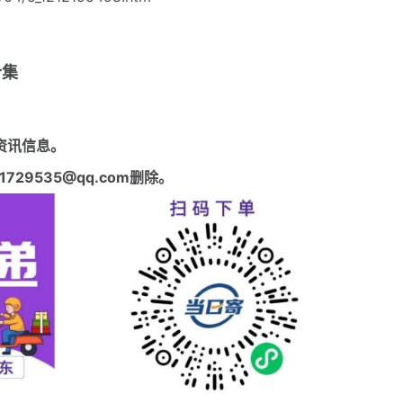
合集
资讯信息。
29535@qq.com删除。