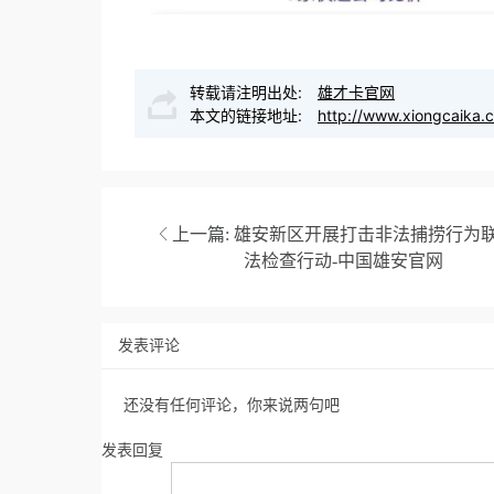
转载请注明出处:
雄才卡官网
本文的链接地址:
http://www.xiongcaika.
上一篇:
雄安新区开展打击非法捕捞行为
法检查行动-中国雄安官网
发表评论
还没有任何评论，你来说两句吧
发表回复