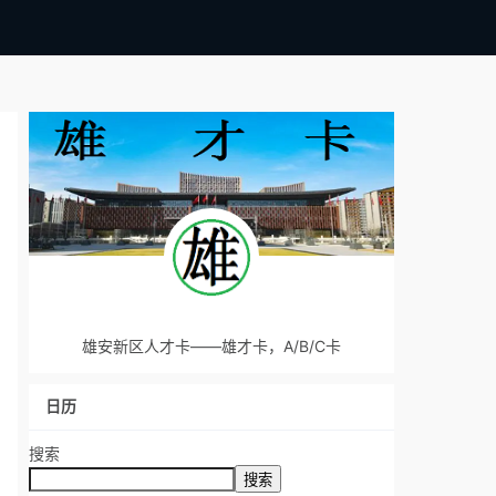
雄安新区人才卡——雄才卡，A/B/C卡
日历
搜索
搜索