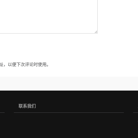
址，以便下次评论时使用。
联系我们