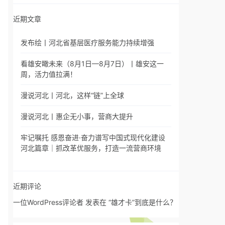
近期文章
发布绘丨河北省基层医疗服务能力持续增强
看雄安瞰未来（8月1日—8月7日）丨雄安这一
周，活力值拉满！
漫说河北丨河北，这样“链”上全球
漫说河北丨惠企无小事，营商大提升
牢记嘱托 感恩奋进·奋力谱写中国式现代化建设
河北篇章｜抓改革优服务，打造一流营商环境
近期评论
一位WordPress评论者
发表在
“雄才卡”到底是什么？