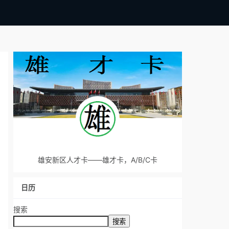
雄安新区人才卡——雄才卡，A/B/C卡
日历
搜索
搜索