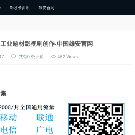
示
雄才卡资讯
雄安新闻
工业题材影视剧创作-中国雄安官网
47
共有0 条评论
452 Views
合集