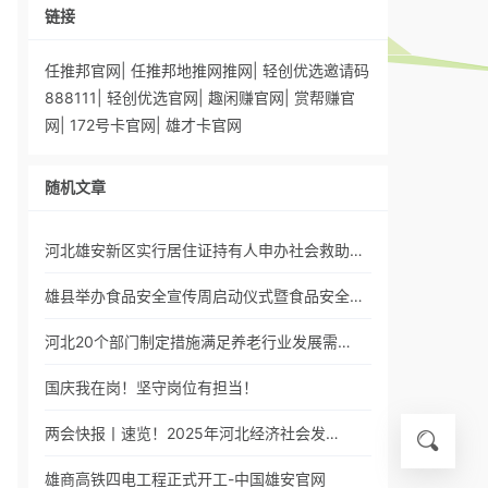
链接
任推邦官网
|
任推邦地推网推网
|
轻创优选邀请码
888111
|
轻创优选官网
|
趣闲赚官网
|
赏帮赚官
网
|
172号卡官网
|
雄才卡官网
随机文章
河北雄安新区实行居住证持有人申办社会救助…
雄县举办食品安全宣传周启动仪式暨食品安全…
河北20个部门制定措施满足养老行业发展需…
国庆我在岗！坚守岗位有担当！
两会快报丨速览！2025年河北经济社会发…
雄商高铁四电工程正式开工-中国雄安官网