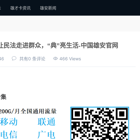
示
雄才卡资讯
雄安新闻
民法走进群众，“典”亮生活-中国雄安官网
46
共有0 条评论
466 Views
合集