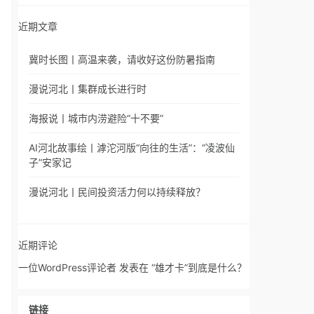
近期文章
冀时长图丨高温来袭，请收好这份防暑指南
漫说河北丨集群成长进行时
海报说丨城市内涝避险“十不要”
AI河北故事绘丨滹沱河版“向往的生活”：“凌波仙
子”安家记
漫说河北丨民间投资活力何以持续释放？
近期评论
一位WordPress评论者
发表在
“雄才卡”到底是什么？
链接