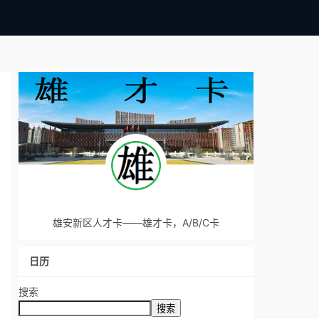
雄安新区人才卡——雄才卡，A/B/C卡
日历
搜索
搜索