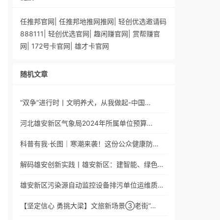
任推邦官网
|
任推邦地推网推网
|
轻创优选邀请码
888111
|
轻创优选官网
|
趣闲赚官网
|
赏帮赚官
网
|
172号卡官网
|
雄才卡官网
随机文章
“双争”进行时丨文明养犬，从我做起-中国…
河北雄安新区气象局2024年所属单位预算…
科普有我·长图｜寒潮来袭！这份公众健康防…
解码雄安创新实践丨雄安新区：建智能、绿色…
雄安新区污染源自动监控设备排污单位运维质…
【坚定信心 勇挑大梁】文旅新场景③老街“…