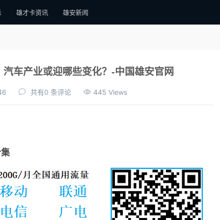
示
雄才卡资讯
雄安新闻
，汽车产业或迎哪些变化？-中国雄安官网
46
共有0 条评论
445 Views
合集