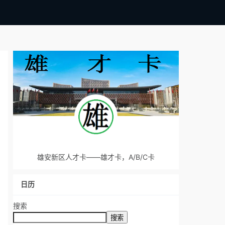
雄安新区人才卡——雄才卡，A/B/C卡
日历
搜索
搜索