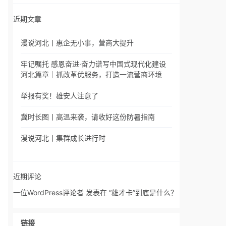
近期文章
漫说河北丨惠企无小事，营商大提升
牢记嘱托 感恩奋进·奋力谱写中国式现代化建设
河北篇章｜抓改革优服务，打造一流营商环境
举报有奖！雄安人注意了
冀时长图丨高温来袭，请收好这份防暑指南
漫说河北丨集群成长进行时
近期评论
一位WordPress评论者
发表在
“雄才卡”到底是什么？
链接