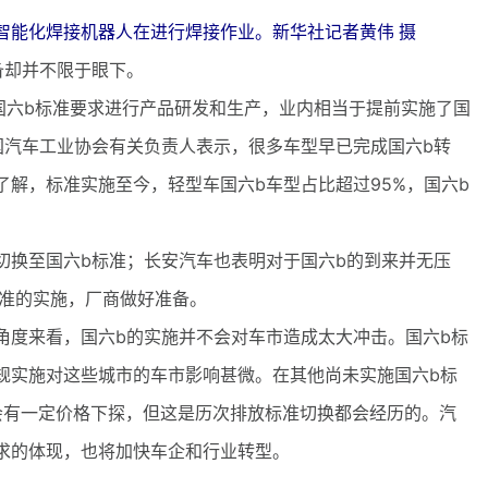
智能化焊接机器人在进行焊接作业。新华社记者黄伟 摄
却并不限于眼下。
国六b标准要求进行产品研发和生产，业内相当于提前实施了国
国汽车工业协会有关负责人表示，很多车型早已完成国六b转
解，标准实施至今，轻型车国六b车型占比超过95%，国六b
换至国六b标准；长安汽车也表明对于国六b的到来并无压
标准的实施，厂商做好准备。
度来看，国六b的实施并不会对车市造成太大冲击。国六b标
规实施对这些城市的车市影响甚微。在其他尚未实施国六b标
会有一定价格下探，但这是历次排放标准切换都会经历的。汽
求的体现，也将加快车企和行业转型。