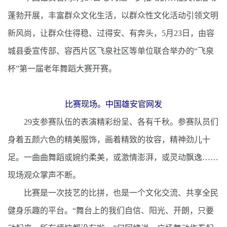
蓬勃开展，丰富群众文化生活，以群众性文化活动引领文明
新风尚，让群众住得稳、过得安、有奔头，5月23日，由容
城县委宣传部、容西片区飞泉社区等单位联合举办的“飞泉
杯”第一届老年舞蹈大赛开赛。
比赛现场。中国雄安官网发
29支参赛队伍的表演精彩纷呈、各有千秋。参赛队员们
身着五颜六色的精美服饰，画着精致的妆容，精神劲儿十
足。一曲曲舞蹈或婉约柔美，或激情澎湃，或灵动飘逸……
现场观众掌声不断。
比赛是一次技艺的比拼，也是一个文化交流、共享全民
健身乐趣的平台。“舞台上的我们自信、阳光、开朗，只要