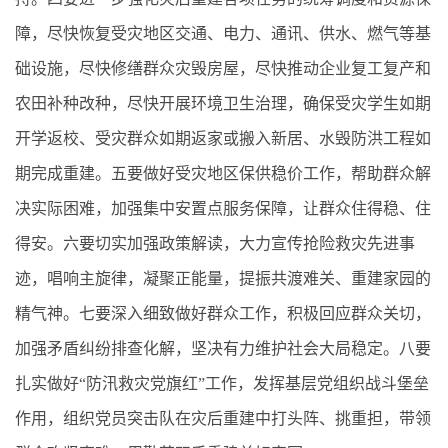
障，尽快恢复受灾地区交通、电力、通讯、供水、燃气等基
础设施，尽快修缮群众灾毁房屋，尽快推动企业复工复产和
农田补种改种，尽快开展环境卫生治理，确保受灾学生如期
开学返校、受灾群众如期返家或搬入新居、水毁防洪工程如
期完成重建。五要做好受灾地区保供稳价工作，帮助群众解
决实际困难，加强集中安置点服务保障，让群众住得稳、住
得安。六要切实加强政策解读，大力宣传抢险救灾先进事
迹，唱响主旋律，凝聚正能量，提振共渡难关、重建家园的
精气神。七要深入细致做好群众工作，积极回应群众关切，
加强矛盾纠纷排查化解，坚决有力维护社会大局稳定。八要
扎实做好“防汛救灾党旗红”工作，发挥基层党组织战斗堡垒
作用，组织党员突击队在灾后重建中打头阵、挑重担，带领