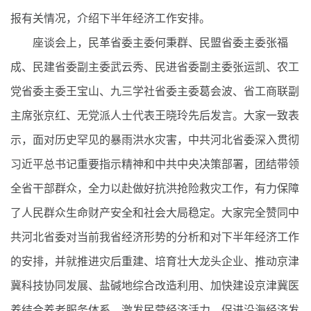
报有关情况，介绍下半年经济工作安排。
座谈会上，民革省委主委何秉群、民盟省委主委张福
成、民建省委副主委武云秀、民进省委副主委张运凯、农工
党省委主委王宝山、九三学社省委主委葛会波、省工商联副
主席张京红、无党派人士代表王晓玲先后发言。大家一致表
示，面对历史罕见的暴雨洪水灾害，中共河北省委深入贯彻
习近平总书记重要指示精神和中共中央决策部署，团结带领
全省干部群众，全力以赴做好抗洪抢险救灾工作，有力保障
了人民群众生命财产安全和社会大局稳定。大家完全赞同中
共河北省委对当前我省经济形势的分析和对下半年经济工作
的安排，并就推进灾后重建、培育壮大龙头企业、推动京津
冀科技协同发展、盐碱地综合改造利用、加快建设京津冀医
养结合养老服务体系、激发民营经济活力、促进沿海经济发