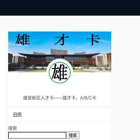
雄安新区人才卡——雄才卡，A/B/C卡
日历
搜索
搜索