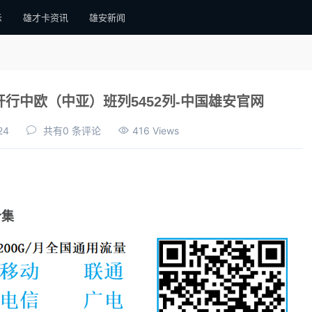
示
雄才卡资讯
雄安新闻
开行中欧（中亚）班列5452列-中国雄安官网
24
共有0 条评论
416 Views
合集