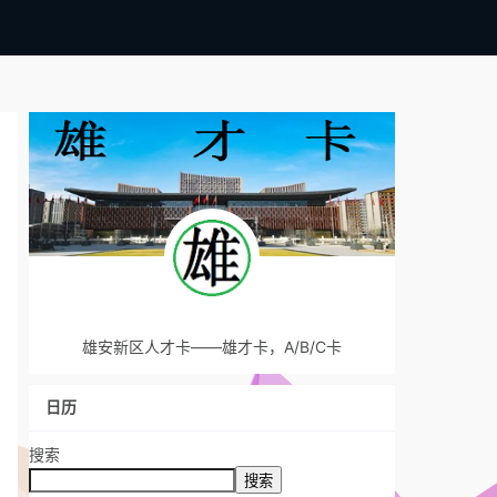
雄安新区人才卡——雄才卡，A/B/C卡
日历
搜索
搜索