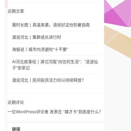
近期文章
冀时长图丨高温来袭，请收好这份防暑指南
漫说河北丨集群成长进行时
海报说丨城市内涝避险“十不要”
AI河北故事绘丨滹沱河版“向往的生活”：“凌波仙
子”安家记
漫说河北丨民间投资活力何以持续释放？
近期评论
一位WordPress评论者
发表在
“雄才卡”到底是什么？
链接