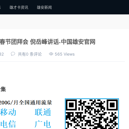
示
雄才卡资讯
雄安新闻
春节团拜会 倪岳峰讲话-中国雄安官网
32
共有0 条评论
565 Views
合集