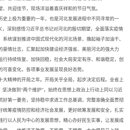
、共迎佳节，现场洋溢着喜庆祥和的节日气氛。
历史上极为重要的一年，也是河北发展进程中不同寻常的一
意义，深刻感悟习近平总书记对河北的殷切期望，全面落实疫情
，系统谋划推进中国式现代化的河北场景，撸起袖子加油干、
的豪情壮志，汇聚起加快建设经济强省、美丽河北的强大力
运行持续恢复、加快回稳，社会大局安定有序、和谐稳定，创
的可喜变化，各项事业发展呈现良好态势。
大精神的开局之年。开局关乎全局，起步决定后程。全省上
，坚决做到“两个维护”，始终在思想上政治上行动上同以习近
抓好第一要务，坚持稳中求进工作总基调，完整准确全面贯彻
好统筹疫情防控和经济社会发展，更好统筹发展和安全，扎实
践行以人民为中心的发展思想，精心办好民生实事，让发展成