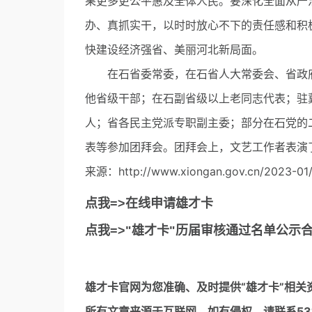
果更多更公平惠及全体人民。要深化全面从严
办、真抓实干，以时时放心不下的责任感和积
快建设经济强省、美丽河北新局面。
在石省委常委，在石省人大常委会、省政府
他省级干部；在石副省级以上老同志代表；驻
人；省各民主党派专职副主委；部分在石党的
表等参加团拜会。团拜会上，文艺工作者表演
来源：http://www.xiongan.gov.cn/2023-01/
点我=>在线申请雄才卡
点我=>"雄才卡"历届审核通过名单公示
雄才卡官网
为您准确、及时提供“雄才卡”相关
所有文章来源于互联网，如有侵权，请联系5317