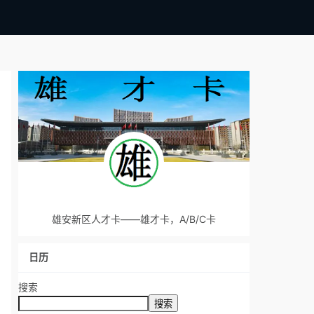
雄安新区人才卡——雄才卡，A/B/C卡
日历
搜索
搜索