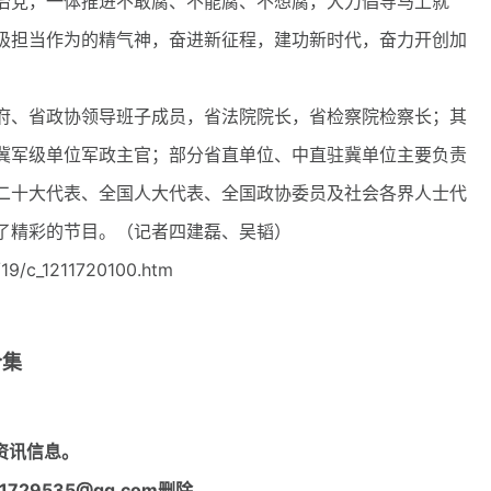
治党，一体推进不敢腐、不能腐、不想腐，大力倡导马上就
极担当作为的精气神，奋进新征程，建功新时代，奋力开创加
、省政协领导班子成员，省法院院长，省检察院检察长；其
冀军级单位军政主官；部分省直单位、中直驻冀单位主要负责
二十大代表、全国人大代表、全国政协委员及社会各界人士代
了精彩的节目。（记者四建磊、吴韬）
19/c_1211720100.htm
合集
资讯信息。
29535@qq.com删除。