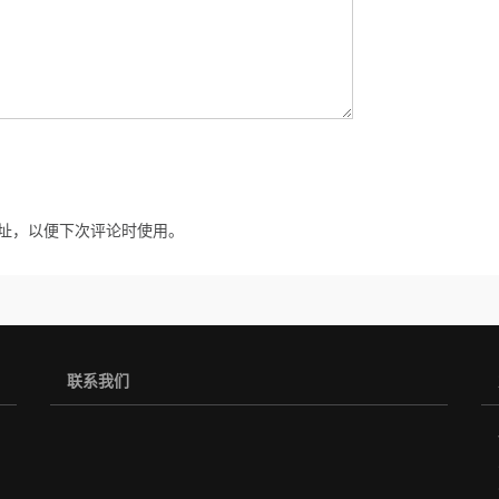
址，以便下次评论时使用。
联系我们