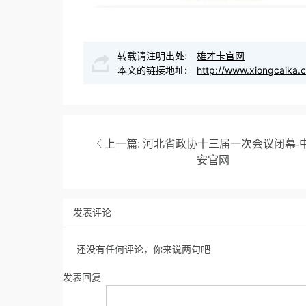
转载请注明出处:
雄才卡官网
本文的链接地址:
http://www.xiongcaika.
上一篇:
河北省政协十三届一次会议闭幕-
安官网
发表评论
还没有任何评论，你来说两句吧
发表回复