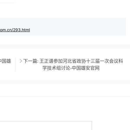
com.cn/293.html
中国雄
下一篇:
王正谱参加河北省政协十三届一次会议科
学技术组讨论-中国雄安官网