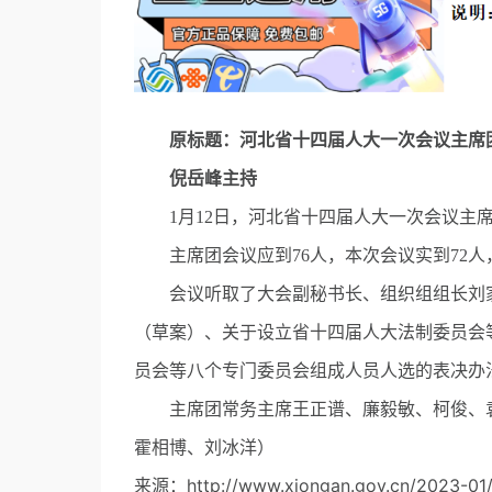
原标题：河北省十四届人大一次会议主席
倪岳峰主持
1月12日，河北省十四届人大一次会议主席
主席团会议应到76人，本次会议实到72人
会议听取了大会副秘书长、组织组组长刘家
（草案）、关于设立省十四届人大法制委员会
员会等八个专门委员会组成人员人选的表决办
主席团常务主席王正谱、廉毅敏、柯俊、袁
霍相博、刘冰洋）
来源：http://www.xiongan.gov.cn/2023-01/