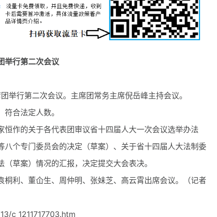
团举行第二次会议
团举行第二次会议。主席团常务主席倪岳峰主持会议。
，符合法定人数。
恒作的关于各代表团审议省十四届人大一次会议选举办法
等八个专门委员会的决定（草案）、关于省十四届人大法制委
法（草案）情况的汇报，决定提交大会表决。
桐利、董仚生、周仲明、张妹芝、高云霄出席会议。（记者
13/c_1211717703.htm