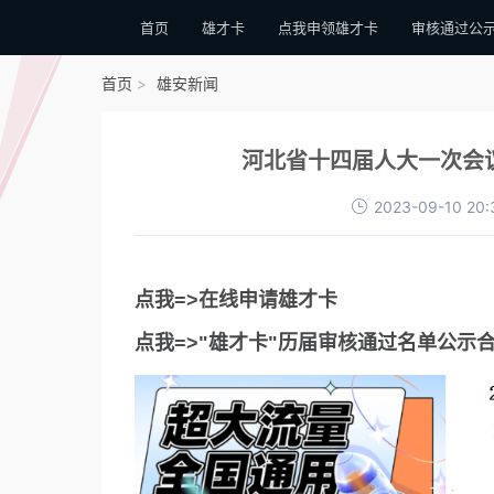
首页
雄才卡
点我申领雄才卡
审核通过公
首页
雄安新闻
河北省十四届人大一次会
2023-09-10 20:
点我=>在线申请雄才卡
点我=>"雄才卡"历届审核通过名单公示