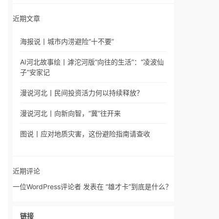
近期文章
海报说丨城市内涝避险“十不要”
AI河北故事绘丨滹沱河版“向往的生活”：“凌波仙
子”安家记
漫说河北丨民间投资活力何以持续释放？
漫说河北丨向新向智，“冀”往开来
图说丨应对地质灾害，这份避险指南请查收
近期评论
一位WordPress评论者
发表在
“雄才卡”到底是什么？
链接