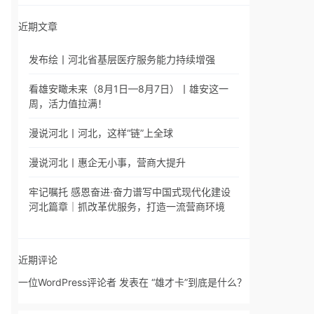
近期文章
发布绘丨河北省基层医疗服务能力持续增强
看雄安瞰未来（8月1日—8月7日）丨雄安这一
周，活力值拉满！
漫说河北丨河北，这样“链”上全球
漫说河北丨惠企无小事，营商大提升
牢记嘱托 感恩奋进·奋力谱写中国式现代化建设
河北篇章｜抓改革优服务，打造一流营商环境
近期评论
一位WordPress评论者
发表在
“雄才卡”到底是什么？