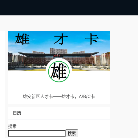
雄安新区人才卡——雄才卡，A/B/C卡
日历
搜索
搜索