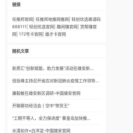
链接
任推邦官网
|
任推邦地推网推网
|
轻创优选邀请码
888111
|
轻创优选官网
|
趣闲赚官网
|
赏帮赚官
网
|
172号卡官网
|
雄才卡官网
随机文章
新质汇“创新赋能、助力发展”活动在雄安新…
倪岳峰主持召开省应对新冠肺炎疫情工作领导…
廉毅敏在雄安新区调研-中国雄安官网
开聊廊坊经洽会丨空中“带货王”
“工期不等人，全力保进度” 秦皇岛加快推…
水清如许•白洋淀-中国雄安官网