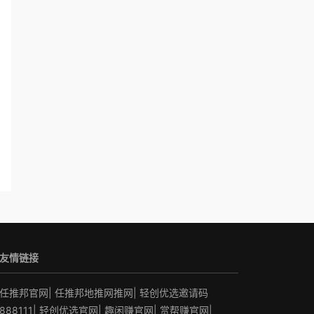
友情链接
任推邦官网
|
任推邦地推网推网
|
轻创优选邀请码
888111
|
轻创优选官网
|
趣闲赚官网
|
赏帮赚官网
|