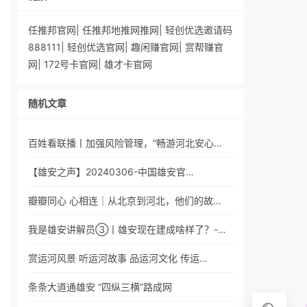
任推邦官网
|
任推邦地推网推网
|
轻创优选邀请码
888111
|
轻创优选官网
|
趣闲赚官网
|
赏帮赚官
网
|
172号卡官网
|
雄才卡官网
随机文章
百姓看联播丨加强风险管理，“畅游河北安心…
【雄安之声】20240306-中国雄安官…
瓣瓣同心 心相连｜从北京到河北，他们的故…
我是雄安讲解员③丨雄安现在建成啥样了？-…
赏运河风景 听运河故事 品运河文化 传运…
条条大道通雄安 “四纵三横”路成网