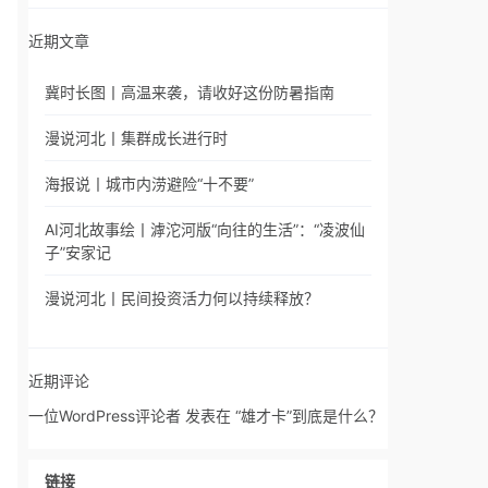
近期文章
冀时长图丨高温来袭，请收好这份防暑指南
漫说河北丨集群成长进行时
海报说丨城市内涝避险“十不要”
AI河北故事绘丨滹沱河版“向往的生活”：“凌波仙
子”安家记
漫说河北丨民间投资活力何以持续释放？
近期评论
一位WordPress评论者
发表在
“雄才卡”到底是什么？
链接