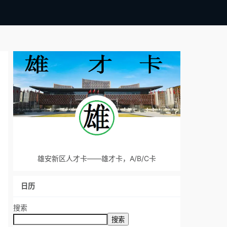
雄安新区人才卡——雄才卡，A/B/C卡
日历
搜索
搜索