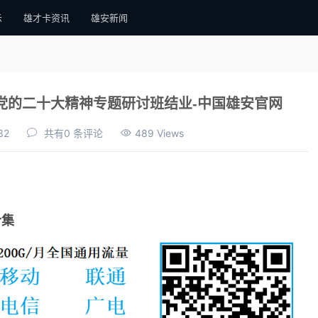
示
雄才卡资讯
雄安新闻
党的二十大精神专题研讨班结业-中国雄安官网
32
共有0 条评论
489 Views
合集