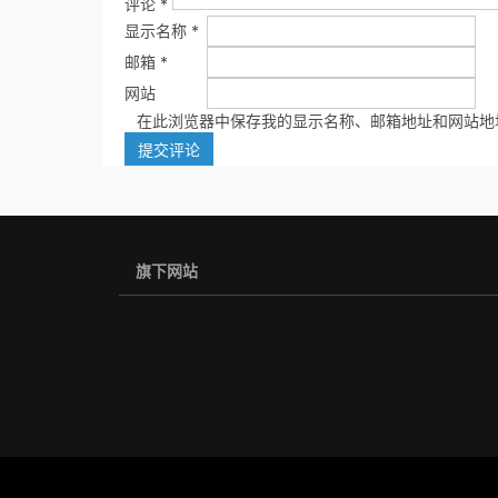
评论
*
显示名称
*
邮箱
*
网站
在此浏览器中保存我的显示名称、邮箱地址和网站地
旗下网站