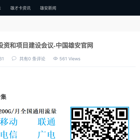
示
雄才卡资讯
雄安新闻
投资和项目建设会议-中国雄安官网
31
共有0 条评论
561 Views
合集