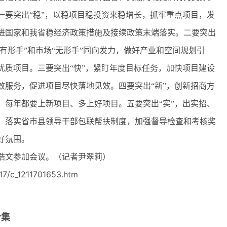
要突出“稳”，以稳项目稳投资来稳增长，抓牢重点项目，发
进国家和我省稳经济政策措施及接续政策末端落实。二要突出
“有形手”和市场“无形手”同向发力，做好产业和空间规划引
优质项目。三要突出“快”，紧盯年度目标任务，加快项目建设
效服务，促进项目尽快落地见效。四要突出“新”，创新招商方
，每年都要上新项目、多上好项目。五要突出“实”，出实招、
，落实省市县领导干部包联帮扶制度，加强督导检查和考核奖
好氛围。
文参加会议。（记者尹翠莉）
7/c_1211701653.htm
合集