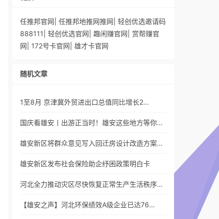
任推邦官网
|
任推邦地推网推网
|
轻创优选邀请码
888111
|
轻创优选官网
|
趣闲赚官网
|
赏帮赚官
网
|
172号卡官网
|
雄才卡官网
随机文章
1至8月 京津冀外贸进出口总值同比增长2…
国庆看雄安丨出游正当时！雄安这些地方等你…
雄安新区将群众意见写入回迁房设计改造方案…
雄安新区发布社会保险助企纾困政策明白卡
河北全力推动灾区尽快恢复正常生产生活秩序…
【雄安之声】河北环保绩效A级企业已达76…