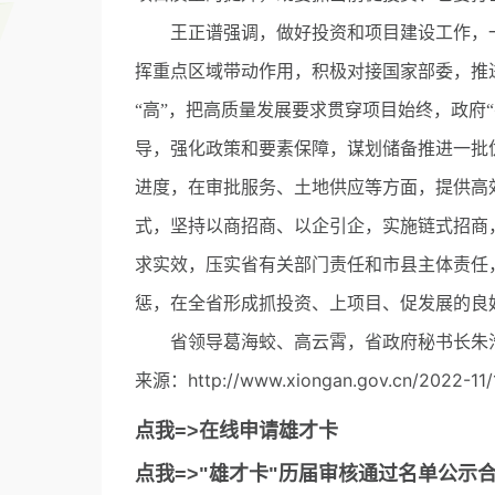
王正谱强调，做好投资和项目建设工作，一
挥重点区域带动作用，积极对接国家部委，推
“高”，把高质量发展要求贯穿项目始终，政府
导，强化政策和要素保障，谋划储备推进一批
进度，在审批服务、土地供应等方面，提供高
式，坚持以商招商、以企引企，实施链式招商
求实效，压实省有关部门责任和市县主体责任
惩，在全省形成抓投资、上项目、促发展的良
省领导葛海蛟、高云霄，省政府秘书长朱浩
来源：http://www.xiongan.gov.cn/2022-11/1
点我=>在线申请雄才卡
点我=>"雄才卡"历届审核通过名单公示