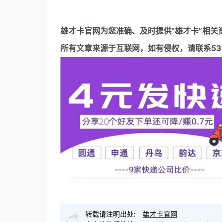
雄才卡官网
为您准确、及时提供“雄才卡”相关
所有文章来源于互联网，如有侵权，请联系5317
转载请注明出处:
雄才卡官网