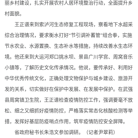
丽乡村建设，扎实开展农村人居环境整治行动，全面提升乡
村面貌。
王正谱来到索泸河生态修复工程现场，察看地下水超采
综合治理情况，要求衡水打好“节引调补蓄管”组合拳，实施
节水农业、水源置换、生态补水等措施，持续改善水生态环
境。他还来到大运河郑口挑水坝、景县广川学宫、周窝音乐
小镇等，了解历史文化传承情况。他说，要传承好、利用好
中华优秀传统文化，正确处理文物保护与城乡建设、旅游开
发的关系，切实做好在保护中发展、在发展中保护。在武强
县周窝镇卫生院，王正谱检查疫情防控工作，强调要毫不放
松、细之又细抓好疫情防控，严格落实常态化核酸检测等举
措，发挥好基层防疫哨点作用，筑牢疫情防控安全屏障。
省政府秘书长朱浩文参加调研。（记者尹翠莉）