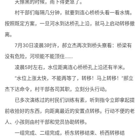
天擦黑的时候，雨下得更急了。
村干部们每隔几分钟，就要到连心桥桥头看一看水情。
按照既定方案，一旦河水到达桥孔上沿，就马上启动转移撤
离。
7月30日凌晨3时许，郝立杰再次到桥头察看：桥梁有
没有危险，河坝能不能顶住……
凌晨5时左右，水位距离连心桥桥孔上沿还有半米。
“水位上涨太快，不能再等了，转移！马上转移！”郝立
杰下达命令，村干部各司其职，立刻分头行动。
已多次演练过的村民们训练有素，听到指令立即拿起提
前收拾好的东西，向距离最近的安置点转移。行动不便的老
人、小孩则由村干部和党员协助转移。
一组完成、二组完成，桥东转移结束、桥西转移结