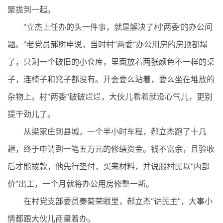
聚拢到一起。
“立杰上任办的头一件事，就是解决了村‘两委’的办公问
题。”老党员郝树申说，当时村“两委”办公用房的房顶都塌
了，只剩一个破旧的小仓库，里面放着两张颜色不一样的桌
子，连椅子和凳子都没有。开会要么站着，要么坐在堆放的
杂物上。村“两委”破破烂烂，大伙儿看着就没心气儿，更别
提干劲儿了。
从梁家庄到县城，一个半小时车程，郝立杰跑了十几
趟，终于申请到一笔五万元的修缮资金。钱不富余，且验收
后才能拨款，他先行垫付，买来材料，并说服村民以“内部
价”出工，一个月就将办公用房修整一新。
在村党支部委员秦菊荣眼里，郝立杰“讲民主”，大事小
情都跟大伙儿商量着办。