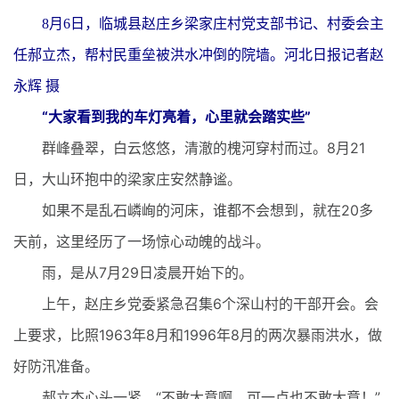
8月6日，临城县赵庄乡梁家庄村党支部书记、村委会主
任郝立杰，帮村民重垒被洪水冲倒的院墙。河北日报记者赵
永辉 摄
“大家看到我的车灯亮着，心里就会踏实些”
群峰叠翠，白云悠悠，清澈的槐河穿村而过。8月21
日，大山环抱中的梁家庄安然静谧。
如果不是乱石嶙峋的河床，谁都不会想到，就在20多
天前，这里经历了一场惊心动魄的战斗。
雨，是从7月29日凌晨开始下的。
上午，赵庄乡党委紧急召集6个深山村的干部开会。会
上要求，比照1963年8月和1996年8月的两次暴雨洪水，做
好防汛准备。
郝立杰心头一紧，“不敢大意啊，可一点也不敢大意！”