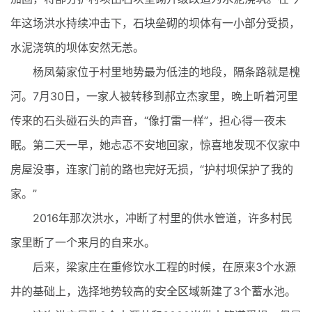
年这场洪水持续冲击下，石块垒砌的坝体有一小部分受损，
水泥浇筑的坝体安然无恙。
杨凤菊家位于村里地势最为低洼的地段，隔条路就是槐
河。7月30日，一家人被转移到郝立杰家里，晚上听着河里
传来的石头碰石头的声音，“像打雷一样”，担心得一夜未
眠。第二天一早，她忐忑不安地回家，惊喜地发现不仅家中
房屋没事，连家门前的路也完好无损，“护村坝保护了我的
家。”
2016年那次洪水，冲断了村里的供水管道，许多村民
家里断了一个来月的自来水。
后来，梁家庄在重修饮水工程的时候，在原来3个水源
井的基础上，选择地势较高的安全区域新建了3个蓄水池。