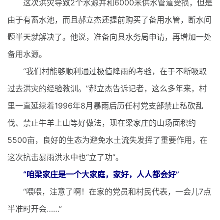
这次洪灾导致2个水源井和6000米供水管道受损，但是
由于有蓄水池，而且郝立杰还提前购买了备用水管，断水问
题半天就解决了。他说，准备向县水务局申请，再增加一处
备用水源。
“我们村能够顺利通过极值降雨的考验，在于不断吸取
过去洪灾的经验教训。”郝立杰告诉记者，这么多年来，村
里一直延续着1996年8月暴雨后历任村党支部禁止私砍乱
伐、禁止牛羊上山等好做法，现在梁家庄的山场面积约
5500亩，良好的生态为避免水土流失发挥了重要作用，在
这次抗击暴雨洪水中也“立了功”。
“咱梁家庄是一个大家庭，家好，人人都会好”
“喂喂，注意了啊！在家的党员和村民代表，一会儿7点
半准时开会……”