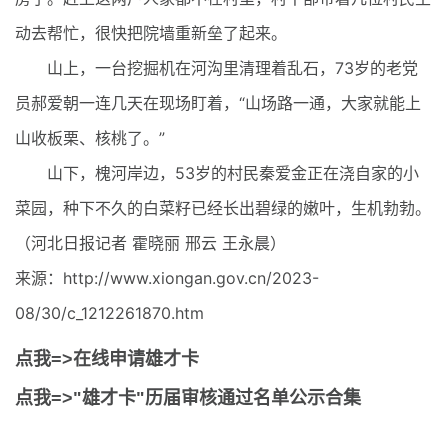
动去帮忙，很快把院墙重新垒了起来。
山上，一台挖掘机在河沟里清理着乱石，73岁的老党
员郝爱朝一连几天在现场盯着，“山场路一通，大家就能上
山收板栗、核桃了。”
山下，槐河岸边，53岁的村民秦爱金正在浇自家的小
菜园，种下不久的白菜籽已经长出碧绿的嫩叶，生机勃勃。
（河北日报记者 霍晓丽 邢云 王永晨）
来源：http://www.xiongan.gov.cn/2023-
08/30/c_1212261870.htm
点我=>在线申请雄才卡
点我=>"雄才卡"历届审核通过名单公示合集