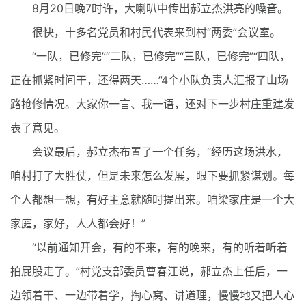
8月20日晚7时许，大喇叭中传出郝立杰洪亮的嗓音。
很快，十多名党员和村民代表来到村“两委”会议室。
“一队，已修完”“二队，已修完”“三队，已修完”“四队，
正在抓紧时间干，还得两天……”4个小队负责人汇报了山场
路抢修情况。大家你一言、我一语，还对下一步村庄重建发
表了意见。
会议最后，郝立杰布置了一个任务，“经历这场洪水，
咱村打了大胜仗，但是未来怎么发展，眼下要抓紧谋划。每
个人都想一想，有好主意就随时提出来。咱梁家庄是一个大
家庭，家好，人人都会好！”
“以前通知开会，有的不来，有的晚来，有的听着听着
拍屁股走了。”村党支部委员曹春江说，郝立杰上任后，一
边领着干、一边带着学，掏心窝、讲道理，慢慢地又把人心