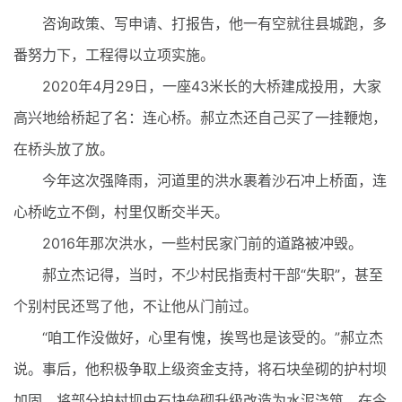
咨询政策、写申请、打报告，他一有空就往县城跑，多
番努力下，工程得以立项实施。
2020年4月29日，一座43米长的大桥建成投用，大家
高兴地给桥起了名：连心桥。郝立杰还自己买了一挂鞭炮，
在桥头放了放。
今年这次强降雨，河道里的洪水裹着沙石冲上桥面，连
心桥屹立不倒，村里仅断交半天。
2016年那次洪水，一些村民家门前的道路被冲毁。
郝立杰记得，当时，不少村民指责村干部“失职”，甚至
个别村民还骂了他，不让他从门前过。
“咱工作没做好，心里有愧，挨骂也是该受的。”郝立杰
说。事后，他积极争取上级资金支持，将石块垒砌的护村坝
加固，将部分护村坝由石块垒砌升级改造为水泥浇筑。在今