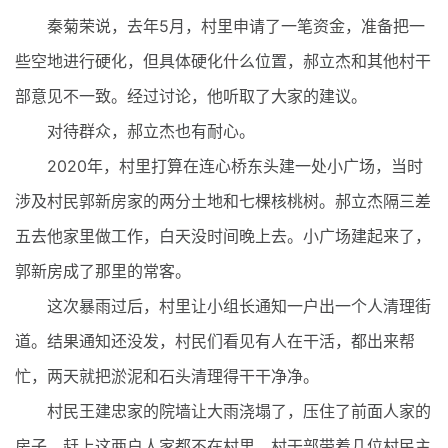
秦菊荣说，去年5月，村里申请了一笔资金，准备把一
些空地进行硬化，但具体硬化什么位置，郝立杰和其他村干
部意见不一致。经过讨论，他听取了大家的建议。
对待群众，郝立杰也有耐心。
2020年，村里打算在连心桥东头建一处小广场，当时
涉及村民郭新房家的两分土地和七棵核桃树。郝立杰隔三差
五去他家里做工作，白天没时间晚上去。小广场建起来了，
郭新房成了那里的常客。
这次暴雨过后，村里让小组长通知一户出一个人清理街
道。结果通知还没发，村民们看见有人在干活，都出来帮
忙，两天就把淤泥和石头清理得干干净净。
村民王建忠家的院墙让大雨浇塌了，压住了前面人家的
房子。赶上这两户人家都不在村里，村干部带着几位村民主