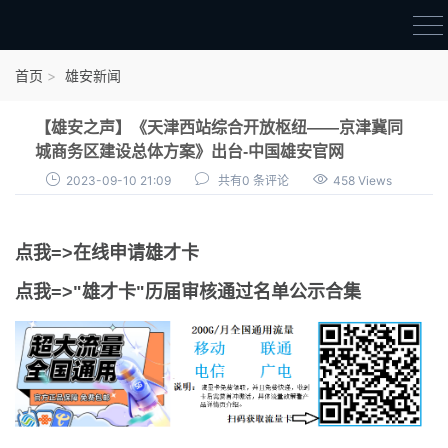
首页
首页
雄安新闻
雄才卡
【雄安之声】《天津西站综合开放枢纽——京津冀同
点我申领雄才卡
城商务区建设总体方案》出台-中国雄安官网
2023-09-10 21:09
共有0 条评论
458 Views
审核通过公示
雄才卡资讯
点我=>在线申请雄才卡
雄安新闻
点我=>"雄才卡"历届审核通过名单公示合集