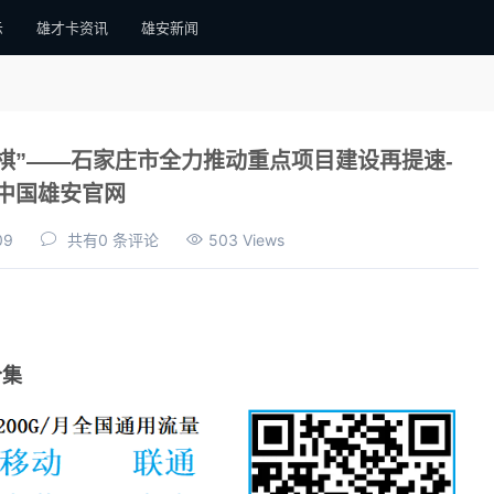
示
雄才卡资讯
雄安新闻
盘棋”——石家庄市全力推动重点项目建设再提速-
中国雄安官网
09
共有0 条评论
503 Views
合集