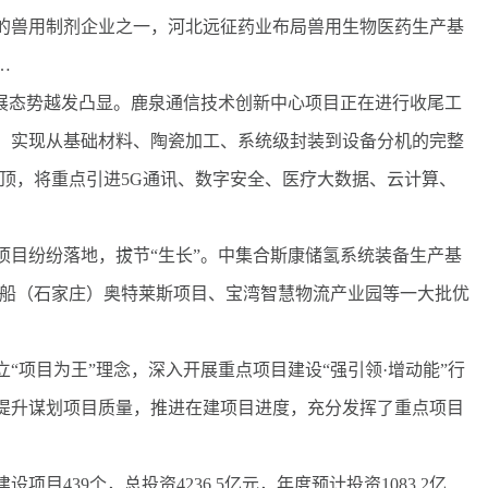
的兽用制剂企业之一，河北远征药业布局兽用生物医药生产基
…
展态势越发凸显。鹿泉通信技术创新中心项目正在进行收尾工
，实现从基础材料、陶瓷加工、系统级封装到设备分机的完整
顶，将重点引进5G通讯、数字安全、医疗大数据、云计算、
目纷纷落地，拔节“生长”。中集合斯康储氢系统装备生产基
之船（石家庄）奥特莱斯项目、宝湾智慧物流产业园等一大批优
项目为王”理念，深入开展重点项目建设“强引领·增动能”行
提升谋划项目质量，推进在建项目进度，充分发挥了重点项目
39个，总投资4236.5亿元，年度预计投资1083.2亿