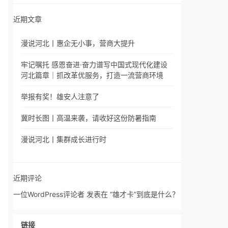
近期文章
漫说河北丨惠企无小事，营商大提升
牢记嘱托 感恩奋进·奋力谱写中国式现代化建设
河北篇章｜抓改革优服务，打造一流营商环境
举报有奖！雄安人注意了
冀时长图丨高温来袭，请收好这份防暑指南
漫说河北丨集群成长进行时
近期评论
一位WordPress评论者
发表在
“雄才卡”到底是什么？
链接