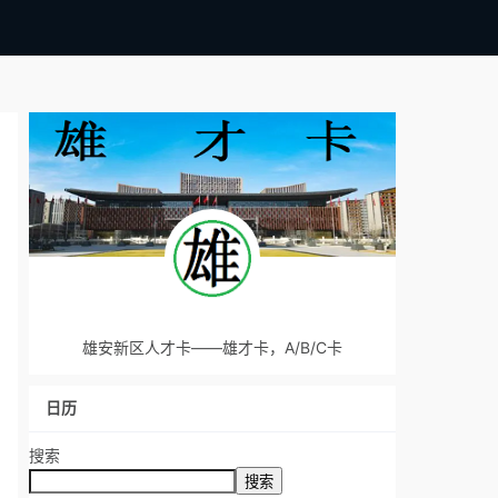
雄安新区人才卡——雄才卡，A/B/C卡
日历
搜索
搜索