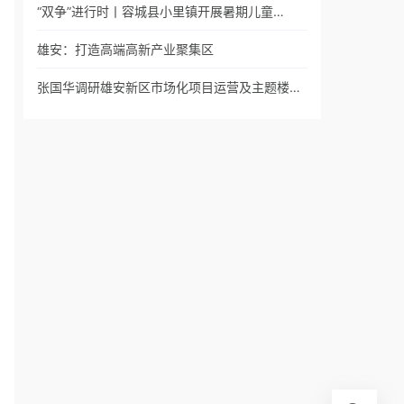
“双争”进行时丨容城县小里镇开展暑期儿童…
雄安：打造高端高新产业聚集区
张国华调研雄安新区市场化项目运营及主题楼…