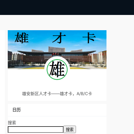
雄安新区人才卡——雄才卡，A/B/C卡
日历
搜索
搜索