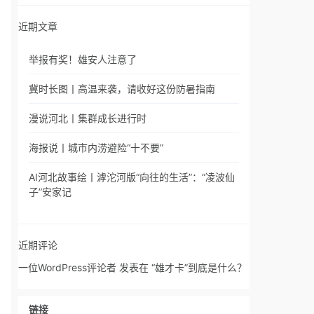
近期文章
举报有奖！雄安人注意了
冀时长图丨高温来袭，请收好这份防暑指南
漫说河北丨集群成长进行时
海报说丨城市内涝避险“十不要”
AI河北故事绘丨滹沱河版“向往的生活”：“凌波仙
子”安家记
近期评论
一位WordPress评论者
发表在
“雄才卡”到底是什么？
链接