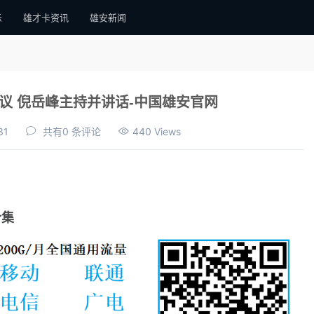
示
雄才卡资讯
雄安新闻
议 倪岳峰主持并讲话-中国雄安官网
31
共有0 条评论
440 Views
合集