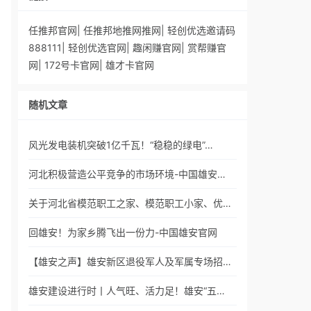
任推邦官网
|
任推邦地推网推网
|
轻创优选邀请码
888111
|
轻创优选官网
|
趣闲赚官网
|
赏帮赚官
网
|
172号卡官网
|
雄才卡官网
随机文章
风光发电装机突破1亿千瓦！“稳稳的绿电”…
河北积极营造公平竞争的市场环境-中国雄安…
关于河北省模范职工之家、模范职工小家、优…
回雄安！为家乡腾飞出一份力-中国雄安官网
【雄安之声】雄安新区退役军人及军属专场招…
雄安建设进行时丨人气旺、活力足！雄安“五…