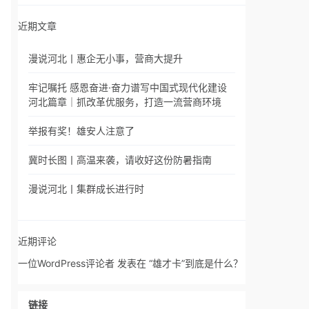
近期文章
漫说河北丨惠企无小事，营商大提升
牢记嘱托 感恩奋进·奋力谱写中国式现代化建设
河北篇章｜抓改革优服务，打造一流营商环境
举报有奖！雄安人注意了
冀时长图丨高温来袭，请收好这份防暑指南
漫说河北丨集群成长进行时
近期评论
一位WordPress评论者
发表在
“雄才卡”到底是什么？
链接