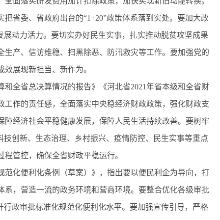
，全面落实研发费用加计扣除政策，加快实现新旧动能转换。
把省委、省政府出台的“1+20”政策体系落到实处。要加大改
发展动力活力。要切实办好民生实事，扎实推动脱贫攻坚成果
全生产、信访维稳、扫黑除恶、防汛救灾等工作。要加强党的
成效展现新担当、新作为。
和全省总决算情况的报告》《河北省2021年省本级和全省财
政工作的责任感，全面落实中央稳经济财政政策，强化财政支
保障经济社会平稳健康发展，保障人民生活持续改善。要树牢
、科技创新、生态治理、乡村振兴、疫情防控、民生实事等重点
过程管控，确保全省财政平稳运行。
范化便利化条例（草案）》，指出要以便民利企为导向，打
体系，营造一流的政务环境和营商环境。要整合优化各级审批
提升行政审批标准化规范化便利化水平。要加强宣传引导，严格