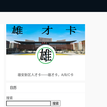
雄安新区人才卡——雄才卡，A/B/C卡
日历
搜索
搜索