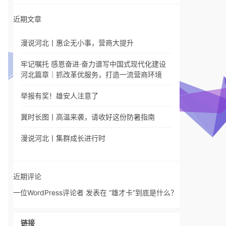
近期文章
漫说河北丨惠企无小事，营商大提升
牢记嘱托 感恩奋进·奋力谱写中国式现代化建设
河北篇章｜抓改革优服务，打造一流营商环境
举报有奖！雄安人注意了
冀时长图丨高温来袭，请收好这份防暑指南
漫说河北丨集群成长进行时
近期评论
一位WordPress评论者
发表在
“雄才卡”到底是什么？
链接