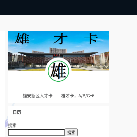
雄安新区人才卡——雄才卡，A/B/C卡
日历
搜索
搜索