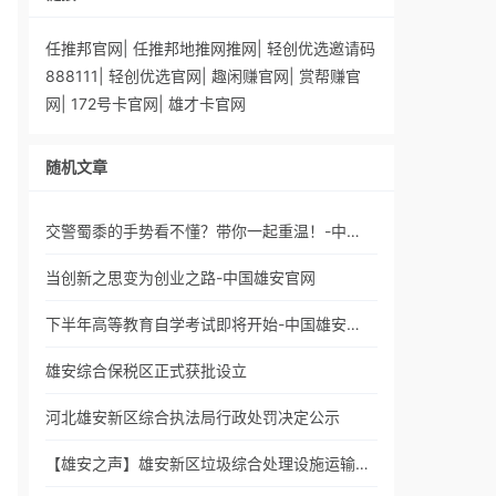
任推邦官网
|
任推邦地推网推网
|
轻创优选邀请码
888111
|
轻创优选官网
|
趣闲赚官网
|
赏帮赚官
网
|
172号卡官网
|
雄才卡官网
随机文章
交警蜀黍的手势看不懂？带你一起重温！-中…
当创新之思变为创业之路-中国雄安官网
下半年高等教育自学考试即将开始-中国雄安…
雄安综合保税区正式获批设立
河北雄安新区综合执法局行政处罚决定公示
【雄安之声】雄安新区垃圾综合处理设施运输…