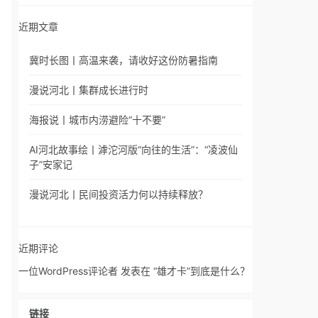
近期文章
冀时长图丨高温来袭，请收好这份防暑指南
漫说河北丨集群成长进行时
海报说丨城市内涝避险“十不要”
AI河北故事绘丨滹沱河版“向往的生活”：“凌波仙
子”安家记
漫说河北丨民间投资活力何以持续释放？
近期评论
一位WordPress评论者
发表在
“雄才卡”到底是什么？
链接