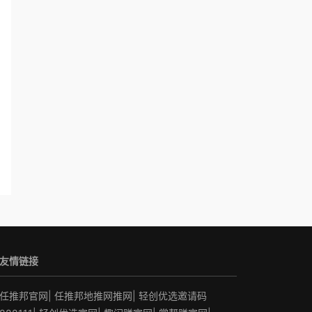
友情链接
任推邦官网
|
任推邦地推网推网
|
轻创优选邀请码