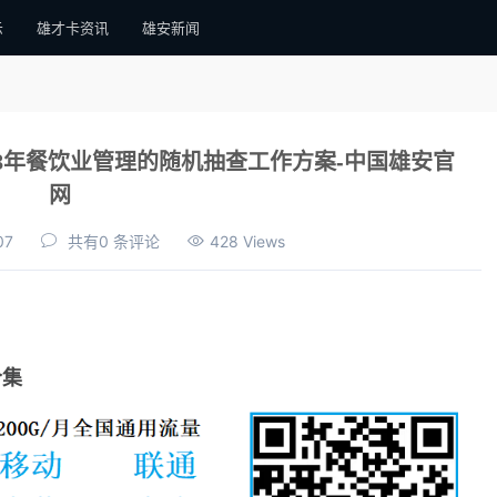
示
雄才卡资讯
雄安新闻
3年餐饮业管理的随机抽查工作方案-中国雄安官
网
07
共有0 条评论
428 Views
合集