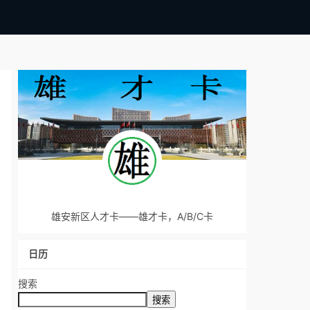
雄安新区人才卡——雄才卡，A/B/C卡
日历
搜索
搜索