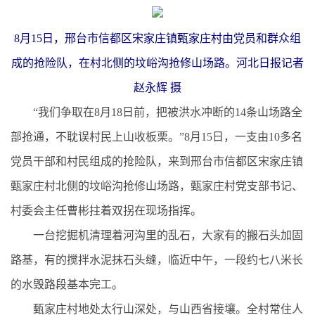
8月15日，邢台市信都区宋家庄镇甄家庄村由党员和群众组
成的抢险队，在村北侧的坟峪沟抢修山场路。河北日报记者
赵永辉 摄
“我们争取在8月18日前，把被洪水冲断的14条山场路全
部抢通，不耽误村民上山收板栗。”8月15日，一支由10多名
党员干部和村民组成的抢险队，来到邢台市信都区宋家庄镇
甄家庄村北侧的坟峪沟抢修山场路，甄家庄村党支部书记、
村委会主任曹彬拄着双拐在现场指挥。
一台挖掘机清理着河沟里的乱石，大家有的搬石头加固
路基，有的搅拌水泥抹石头缝，临近中午，一段约七八米长
的水毁路段基本完工。
甄家庄村地处太行山深处，与山西省接壤。全村常住人