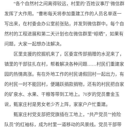
“各个自然村之间离得较远，村里的‘百姓议事厅’微信群
发挥了大作用。”曹彬每天将参加重建工作的人员名单逐一
写出来，在村委会办公室前张贴，并发到微信群中。每个自
然村的工程进展和第二天计划也在微信群里“晾晒”，如果有
问题，大家一起想办法解决。
区里支援的挖掘机来了，区委宣传部捐赠的水泥来了，
镇里的干部驻扎在村，帮着解决各种问题……村民们重建家
园的热情高涨。有在外地工作的村民请假回村一起出力，有
的村民一时不能回村，便踊跃捐款捐物，还有的村民把自家
的矿泉水、水果、干粮等带到工地上。70岁的党员曹金玉
说，甄家庄村是男女老少齐上阵，家家户户忙重建。
甄家庄村党支部把党旗插在工地上，“共产党员”“抢险
队员”的红袖标，成为村里一道移动的风景线。党员干部带