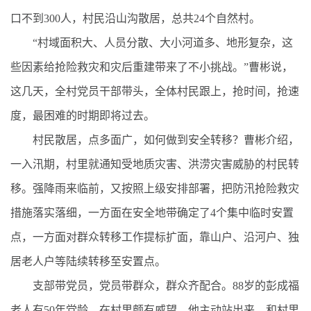
口不到300人，村民沿山沟散居，总共24个自然村。
“村域面积大、人员分散、大小河道多、地形复杂，这
些因素给抢险救灾和灾后重建带来了不小挑战。”曹彬说，
这几天，全村党员干部带头，全体村民跟上，抢时间，抢速
度，最困难的时期即将过去。
村民散居，点多面广，如何做到安全转移？曹彬介绍，
一入汛期，村里就通知受地质灾害、洪涝灾害威胁的村民转
移。强降雨来临前，又按照上级安排部署，把防汛抢险救灾
措施落实落细，一方面在安全地带确定了4个集中临时安置
点，一方面对群众转移工作提标扩面，靠山户、沿河户、独
居老人户等陆续转移至安置点。
支部带党员，党员带群众，群众齐配合。88岁的彭成福
老人有50年党龄，在村里颇有威望。他主动站出来，和村里