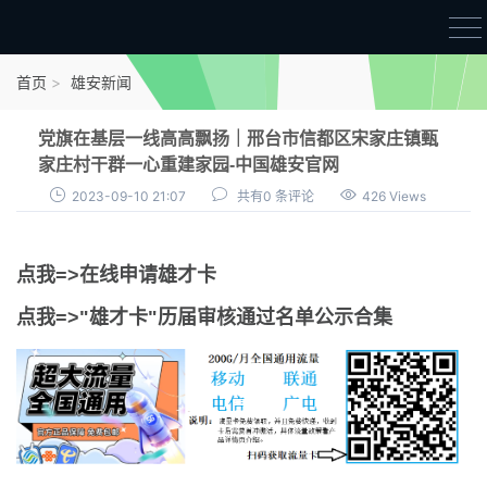
首页
首页
雄安新闻
雄才卡
党旗在基层一线高高飘扬｜邢台市信都区宋家庄镇甄
点我申领雄才卡
家庄村干群一心重建家园-中国雄安官网
2023-09-10 21:07
共有0 条评论
426 Views
审核通过公示
雄才卡资讯
点我=>在线申请雄才卡
雄安新闻
点我=>"雄才卡"历届审核通过名单公示合集