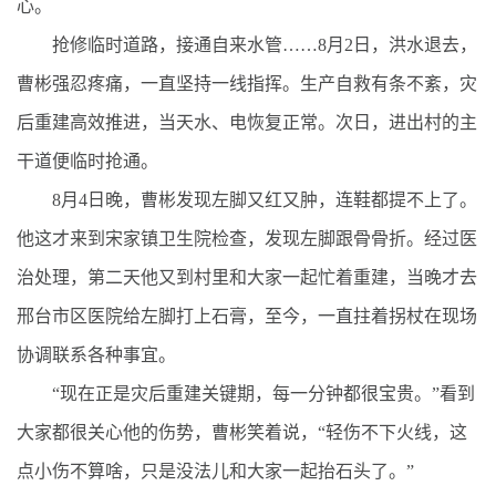
心。
抢修临时道路，接通自来水管……8月2日，洪水退去，
曹彬强忍疼痛，一直坚持一线指挥。生产自救有条不紊，灾
后重建高效推进，当天水、电恢复正常。次日，进出村的主
干道便临时抢通。
8月4日晚，曹彬发现左脚又红又肿，连鞋都提不上了。
他这才来到宋家镇卫生院检查，发现左脚跟骨骨折。经过医
治处理，第二天他又到村里和大家一起忙着重建，当晚才去
邢台市区医院给左脚打上石膏，至今，一直拄着拐杖在现场
协调联系各种事宜。
“现在正是灾后重建关键期，每一分钟都很宝贵。”看到
大家都很关心他的伤势，曹彬笑着说，“轻伤不下火线，这
点小伤不算啥，只是没法儿和大家一起抬石头了。”