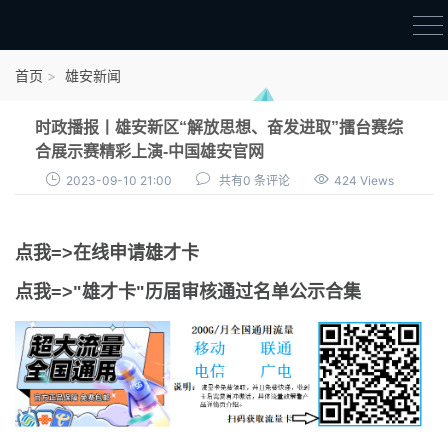
首页
首页
雄安新闻
雄才卡
时政播报丨雄安新区“解放思想、奋发进取”擂台赛综
点我申领雄才卡
合展示赛精彩上演-中国雄安官网
2023-09-10 21:00
共有0 条评论
424 Views
审核通过公示
雄才卡资讯
点我=>在线申请雄才卡
雄安新闻
点我=>"雄才卡"历届审核通过名单公示合集