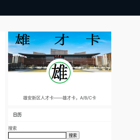
雄安新区人才卡——雄才卡，A/B/C卡
日历
搜索
搜索