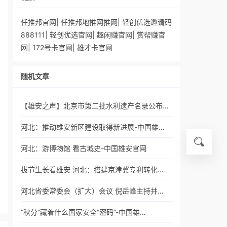
任推邦官网
|
任推邦地推网推网
|
轻创优选邀请码
888111
|
轻创优选官网
|
趣闲赚官网
|
赏帮赚官
网
|
172号卡官网
|
雄才卡官网
随机文章
【雄安之声】北京市第二批水利遗产名录公布…
河北：推动雄安新区建设取得新进展-中国雄…
河北：游博物馆 看古城史-中国雄安官网
拔节生长看雄安 河北：搭建京津冀专利转化…
河北省委常委会（扩大）会议 倪岳峰主持并…
“秋分”藏着什么国家安全“密码”-中国雄…