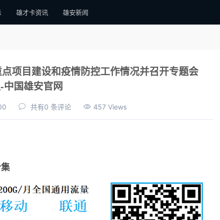
示
雄才卡资讯
雄安新闻
重点项目建设和疫情防控工作情况并召开专题会
-中国雄安官网
00
共有0 条评论
457 Views
合集