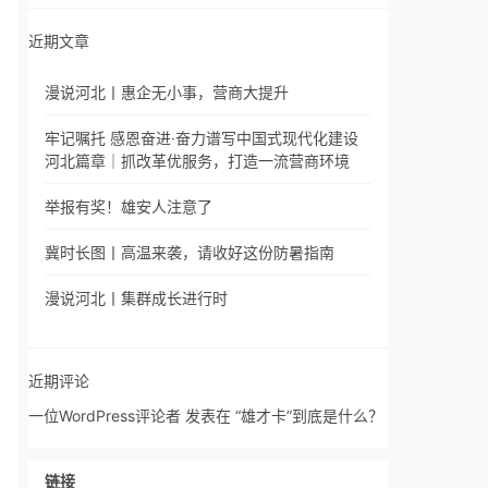
近期文章
漫说河北丨惠企无小事，营商大提升
牢记嘱托 感恩奋进·奋力谱写中国式现代化建设
河北篇章｜抓改革优服务，打造一流营商环境
举报有奖！雄安人注意了
冀时长图丨高温来袭，请收好这份防暑指南
漫说河北丨集群成长进行时
近期评论
一位WordPress评论者
发表在
“雄才卡”到底是什么？
链接