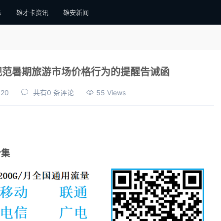
示
雄才卡资讯
雄安新闻
规范暑期旅游市场价格行为的提醒告诫函
:20
共有0 条评论
55 Views
合集