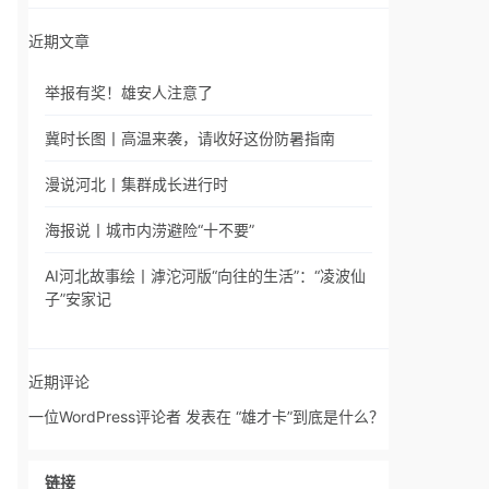
近期文章
举报有奖！雄安人注意了
冀时长图丨高温来袭，请收好这份防暑指南
漫说河北丨集群成长进行时
海报说丨城市内涝避险“十不要”
AI河北故事绘丨滹沱河版“向往的生活”：“凌波仙
子”安家记
近期评论
一位WordPress评论者
发表在
“雄才卡”到底是什么？
链接