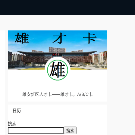
雄安新区人才卡——雄才卡，A/B/C卡
日历
搜索
搜索