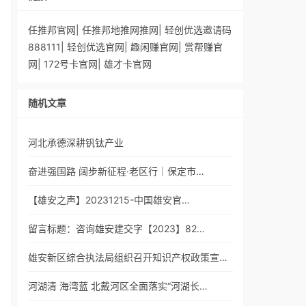
任推邦官网
|
任推邦地推网推网
|
轻创优选邀请码
888111
|
轻创优选官网
|
趣闲赚官网
|
赏帮赚官
网
|
172号卡官网
|
雄才卡官网
随机文章
河北承德深耕钒钛产业
奋进强国路 阔步新征程·老区行｜​保定市…
【雄安之声】20231215-中国雄安官…
留言标题：咨询雄安建交字【2023】82…
雄安新区综合执法局组织召开知识产权政策宣…
河湖清 海湾蓝 北戴河区全面落实“河湖长…