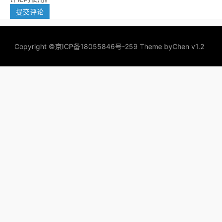
Copyright ©
京ICP备18055846号-259
Theme by
Chen v1.2