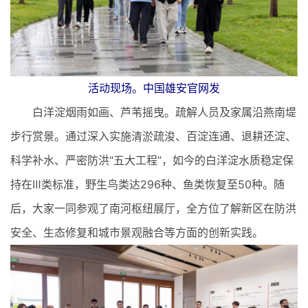
活动现场。中国雄安官网发
白洋淀烟雨如画、芦苇摇曳。疏解人员及家属沿燕南堤
步行赏景。通过深入实施清淤疏浚、百淀连通、退耕还淀、
科学补水、严密防洪“五大工程”，如今的白洋淀水质稳定保
持在Ⅲ类标准，野生鸟类达296种、鱼类恢复至50种。随
后，大家一同参观了南河枢纽展厅，全方位了解新区在防洪
安全、生态修复和城市景观融合等方面的创新实践。