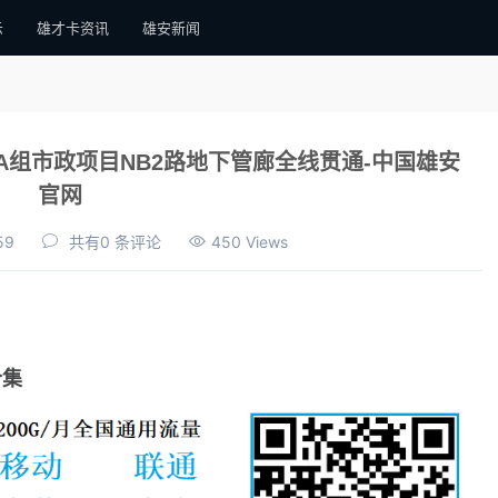
示
雄才卡资讯
雄安新闻
组市政项目NB2路地下管廊全线贯通-中国雄安
官网
59
共有0 条评论
450 Views
合集