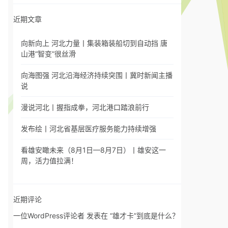
近期文章
向新向上 河北力量丨集装箱装船切到自动挡 唐
山港“智变”很丝滑
向海图强 河北沿海经济持续突围丨冀时新闻主播
说
漫说河北丨握指成拳，河北港口踏浪前行
发布绘丨河北省基层医疗服务能力持续增强
看雄安瞰未来（8月1日—8月7日）丨雄安这一
周，活力值拉满！
近期评论
一位WordPress评论者
发表在
“雄才卡”到底是什么？