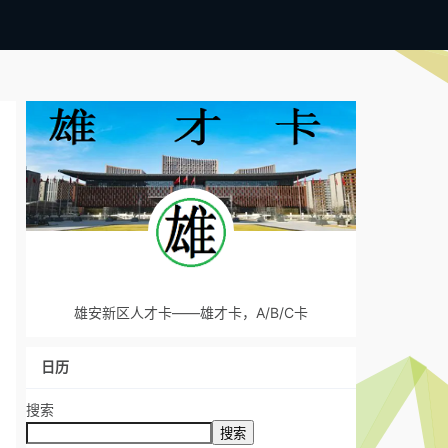
雄安新区人才卡——雄才卡，A/B/C卡
日历
搜索
搜索