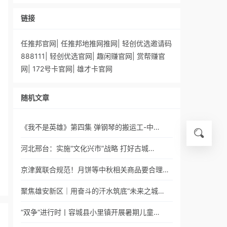
链接
任推邦官网
|
任推邦地推网推网
|
轻创优选邀请码
888111
|
轻创优选官网
|
趣闲赚官网
|
赏帮赚官
网
|
172号卡官网
|
雄才卡官网
随机文章
《我不是英雄》第四集 弹钢琴的搬运工-中…
河北邢台：实施“文化兴市”战略 打好古城…
京津冀联合规范！月饼等中秋相关商品要合理…
聚焦雄安新区｜用奋斗的汗水筑底“未来之城…
“双争”进行时丨容城县小里镇开展暑期儿童…