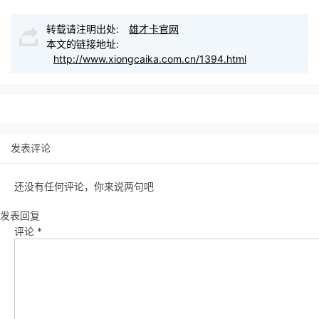
转载请注明出处:
雄才卡官网
本文的链接地址:
http://www.xiongcaika.com.cn/1394.html
发表评论
还没有任何评论，你来说两句吧
发表回复
评论
*