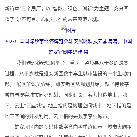
新篇章”三个展厅，以“智能、绿色、创新”为主题，充分阐
释了“妙不可言、心向往之”的未来典范之城。
2023中国国际数字经济博览会雄安展区科技元素满满。中国
雄安官网牛思佳 摄
“我们通过雄安CIM平台，重现了容城县八于乡的蜕变
过程。八于乡就是雄安新区数字孪生城市建设的一个生动缩
影。”展区解说员介绍，雄安新区从规划开始，就坚持数字
城市与现实城市同步规划、同步建设，着力打造地上、地
下、云上“三座城”。地上指的是物理空间城市，地下指的是
地下空间的开发利用，云上指的是数字孪生城市。
雄安展区内的多媒体数字意向树重点展示了城市大脑相