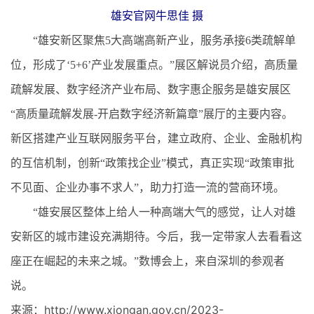
雄安官网牛思佳 摄
“雄安新区聚焦5大高端高新产业，服务承接6类疏解单
位，形成了‘5+6’产业发展重点。”展区解说员介绍，高质量
疏解发展、数字经济产业布局、数字惠企服务是雄安展区
“高质量疏解发展-开启数字经济新篇章”展厅的主要内容。
新区搭建产业互联网服务平台，建立政府、企业、金融机构
的互信机制，创新“政策找企业”模式，真正实现“政策审批
不见面、企业办事不求人”，助力打造一流的营商环境。
“雄安展区整体上给人一种高端大气的感觉，让人对雄
安新区的城市建设充满期待。今后，我一定带家人去看看这
座正在崛起的未来之城。”数博会上，来自深圳的参观者
说。
来源：http://www.xiongan.gov.cn/2023-