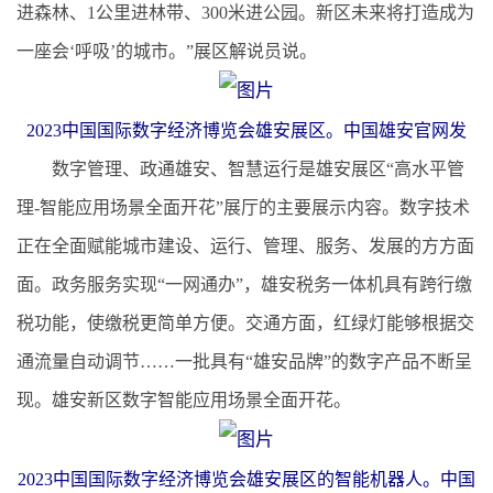
进森林、1公里进林带、300米进公园。新区未来将打造成为
一座会‘呼吸’的城市。”展区解说员说。
2023中国国际数字经济博览会雄安展区。中国雄安官网发
数字管理、政通雄安、智慧运行是雄安展区“高水平管
理-智能应用场景全面开花”展厅的主要展示内容。数字技术
正在全面赋能城市建设、运行、管理、服务、发展的方方面
面。政务服务实现“一网通办”，雄安税务一体机具有跨行缴
税功能，使缴税更简单方便。交通方面，红绿灯能够根据交
通流量自动调节……一批具有“雄安品牌”的数字产品不断呈
现。雄安新区数字智能应用场景全面开花。
2023中国国际数字经济博览会雄安展区的智能机器人。中国