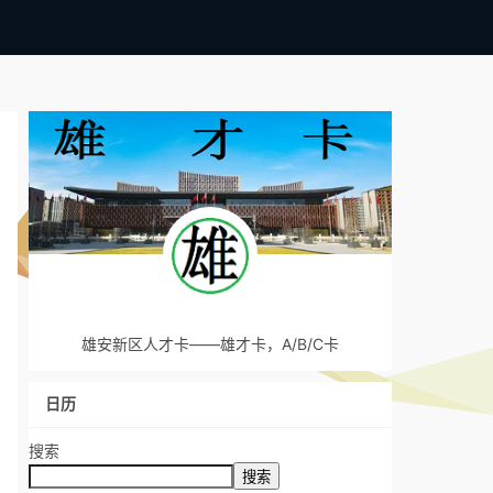
雄安新区人才卡——雄才卡，A/B/C卡
日历
搜索
搜索