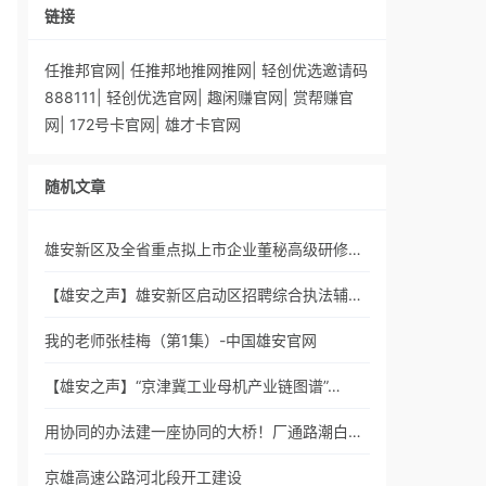
链接
任推邦官网
|
任推邦地推网推网
|
轻创优选邀请码
888111
|
轻创优选官网
|
趣闲赚官网
|
赏帮赚官
网
|
172号卡官网
|
雄才卡官网
随机文章
雄安新区及全省重点拟上市企业董秘高级研修…
【雄安之声】雄安新区启动区招聘综合执法辅…
我的老师张桂梅（第1集）-中国雄安官网
【雄安之声】“京津冀工业母机产业链图谱”…
用协同的办法建一座协同的大桥！厂通路潮白…
京雄高速公路河北段开工建设