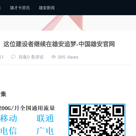
示
雄才卡资讯
雄安新闻
”，这位建设者继续在雄安追梦-中国雄安官网
51
共有0 条评论
395 Views
合集