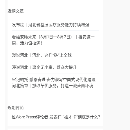
近期文章
发布绘丨河北省基层医疗服务能力持续增强
看雄安瞰未来（8月1日—8月7日）丨雄安这一
周，活力值拉满！
漫说河北丨河北，这样“链”上全球
漫说河北丨惠企无小事，营商大提升
牢记嘱托 感恩奋进·奋力谱写中国式现代化建设
河北篇章｜抓改革优服务，打造一流营商环境
近期评论
一位WordPress评论者
发表在
“雄才卡”到底是什么？