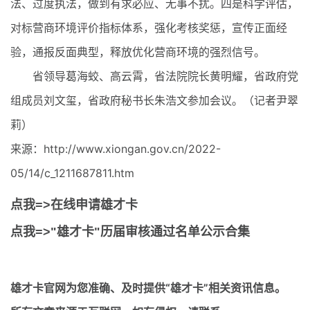
法、过度执法，做到有求必应、无事不扰。四是科学评估，
对标营商环境评价指标体系，强化考核奖惩，宣传正面经
验，通报反面典型，释放优化营商环境的强烈信号。
省领导葛海蛟、高云霄，省法院院长黄明耀，省政府党
组成员刘文玺，省政府秘书长朱浩文参加会议。（记者尹翠
莉）
来源：http://www.xiongan.gov.cn/2022-
05/14/c_1211687811.htm
点我=>在线申请雄才卡
点我=>"雄才卡"历届审核通过名单公示合集
雄才卡官网
为您准确、及时提供“雄才卡”相关资讯信息。