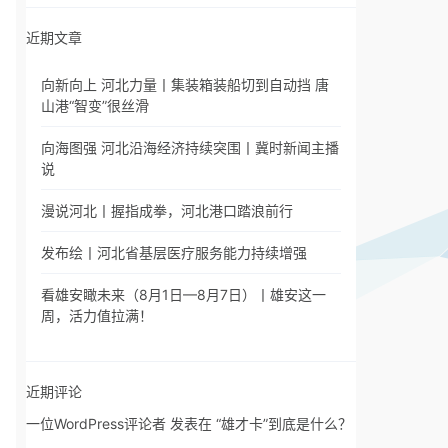
近期文章
向新向上 河北力量丨集装箱装船切到自动挡 唐
山港“智变”很丝滑
向海图强 河北沿海经济持续突围丨冀时新闻主播
说
漫说河北丨握指成拳，河北港口踏浪前行
发布绘丨河北省基层医疗服务能力持续增强
看雄安瞰未来（8月1日—8月7日）丨雄安这一
周，活力值拉满！
近期评论
一位WordPress评论者
发表在
“雄才卡”到底是什么？