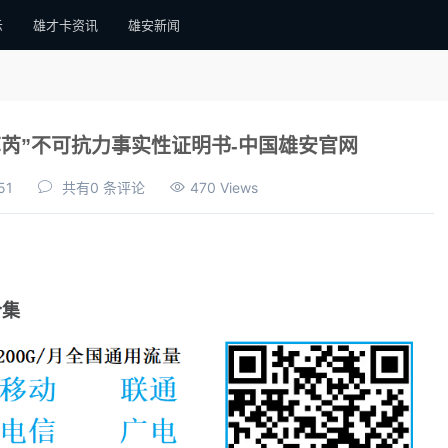
示
雄才卡资讯
雄安新闻
芮”不可抗力事实性证明书-中国雄安官网
51
共有0 条评论
470 Views
合集