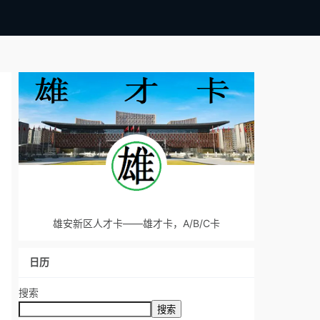
雄安新区人才卡——雄才卡，A/B/C卡
日历
搜索
搜索