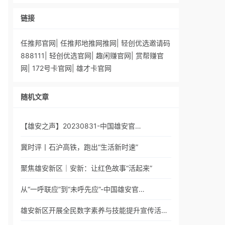
链接
任推邦官网
|
任推邦地推网推网
|
轻创优选邀请码
888111
|
轻创优选官网
|
趣闲赚官网
|
赏帮赚官
网
|
172号卡官网
|
雄才卡官网
随机文章
【雄安之声】20230831-中国雄安官…
冀时评丨石沪高铁，跑出“生活新时速”
聚焦雄安新区｜安新：让红色故事“活起来”
从“一呼联应”到“未呼先应”-中国雄安官…
雄安新区开展全民数字素养与技能提升宣传活…