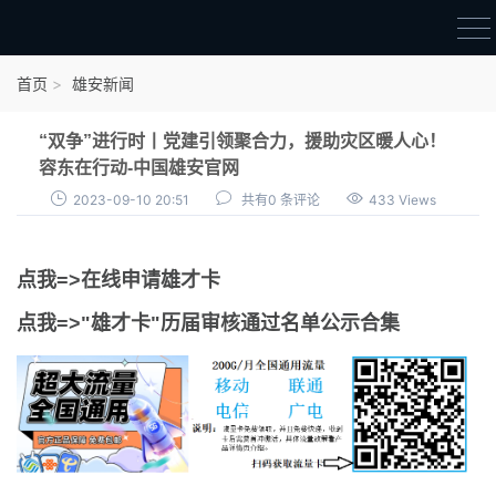
首页
首页
雄安新闻
雄才卡
“双争”进行时丨党建引领聚合力，援助灾区暖人心！
点我申领雄才卡
容东在行动-中国雄安官网
2023-09-10 20:51
共有0 条评论
433 Views
审核通过公示
雄才卡资讯
点我=>在线申请雄才卡
雄安新闻
点我=>"雄才卡"历届审核通过名单公示合集