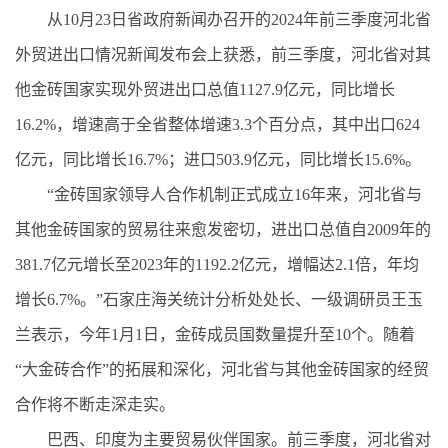
从10月23日省政府新闻办召开的2024年前三季度河北省
外贸进出口情况新闻发布会上获悉，前三季度，河北省对其
他金砖国家实现外贸进出口总值1127.9亿元，同比增长
16.2%，增速高于全省整体增速3.3个百分点，其中出口624
亿元，同比增长16.7%；进口503.9亿元，同比增长15.6%。
“金砖国家领导人合作机制正式成立16年来，河北省与
其他金砖国家的贸易往来愈发密切，进出口总值自2009年的
381.7亿元增长至2023年的1192.2亿元，增幅达2.1倍，年均
增长6.7%。”石家庄海关统计分析处处长、一级调研员王玉
兰表示，今年1月1日，金砖成员国数量提升至10个。随着
“大金砖合作”的拓展和深化，河北省与其他金砖国家的经贸
合作将不断走深走实。
巴西、印度为主要贸易伙伴国家。前三季度，河北省对