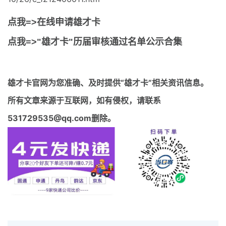
点我=>在线申请雄才卡
点我=>"雄才卡"历届审核通过名单公示合集
雄才卡官网
为您准确、及时提供“雄才卡”相关资讯信息。
所有文章来源于互联网，如有侵权，请联系
531729535@qq.com删除。