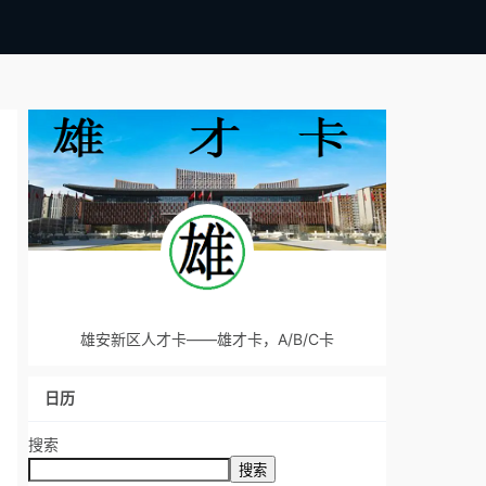
雄安新区人才卡——雄才卡，A/B/C卡
日历
搜索
搜索