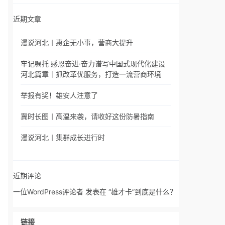
近期文章
漫说河北丨惠企无小事，营商大提升
牢记嘱托 感恩奋进·奋力谱写中国式现代化建设
河北篇章｜抓改革优服务，打造一流营商环境
举报有奖！雄安人注意了
冀时长图丨高温来袭，请收好这份防暑指南
漫说河北丨集群成长进行时
近期评论
一位WordPress评论者
发表在
“雄才卡”到底是什么？
链接