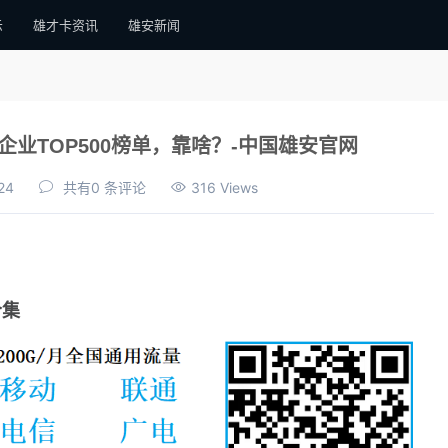
示
雄才卡资讯
雄安新闻
济企业TOP500榜单，靠啥？-中国雄安官网
24
共有0 条评论
316 Views
合集