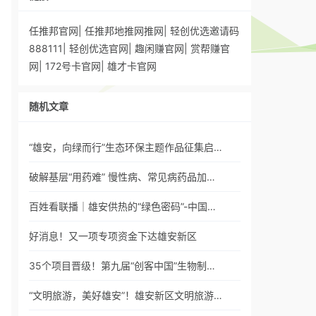
任推邦官网
|
任推邦地推网推网
|
轻创优选邀请码
888111
|
轻创优选官网
|
趣闲赚官网
|
赏帮赚官
网
|
172号卡官网
|
雄才卡官网
随机文章
“雄安，向绿而行”生态环保主题作品征集启…
破解基层“用药难” 慢性病、常见病药品加…
百姓看联播｜雄安供热的“绿色密码”-中国…
好消息！又一项专项资金下达雄安新区
35个项目晋级！第九届“创客中国”生物制…
“文明旅游，美好雄安”！雄安新区文明旅游…