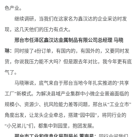
色产业。
继续调研，当我们在这家名为鑫汉达的企业采访时发
现，这几天他们的压力有点大。
邢台市任泽区鑫汉达金属制品有限公司总经理 马晓
琳：
同时接了4份订单，有国内的，有国外的，又要同时发
货，你说我压力能不大吗？但是跟去年对比，我今年更有底
气了。
马晓琳说，底气来自于邢台当地今年扎实推进的“共享
工厂”新模式。为解决县域产业集群中小微企业普遍面临的
规模小、资源少、抗风险能力差等问题，邢台从“工业立市”
角度出发，让龙头企业牵总，搭建“园中园”，将同行业的
“小兄弟儿”们，都集中到园里，抱团发展。
邢台市工业和信息化局副局长 董南星：
同行业间我们