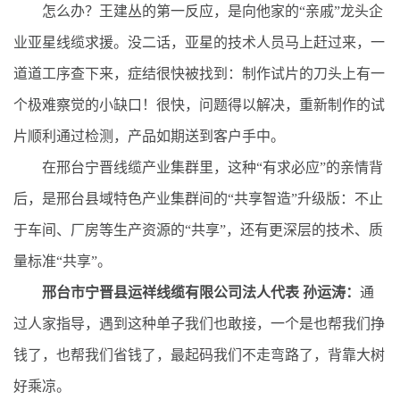
怎么办？王建丛的第一反应，是向他家的“亲戚”龙头企
业亚星线缆求援。没二话，亚星的技术人员马上赶过来，一
道道工序查下来，症结很快被找到：制作试片的刀头上有一
个极难察觉的小缺口！很快，问题得以解决，重新制作的试
片顺利通过检测，产品如期送到客户手中。
在邢台宁晋线缆产业集群里，这种“有求必应”的亲情背
后，是邢台县域特色产业集群间的“共享智造”升级版：不止
于车间、厂房等生产资源的“共享”，还有更深层的技术、质
量标准“共享”。
邢台市宁晋县运祥线缆有限公司法人代表 孙运涛：
通
过人家指导，遇到这种单子我们也敢接，一个是也帮我们挣
钱了，也帮我们省钱了，最起码我们不走弯路了，背靠大树
好乘凉。