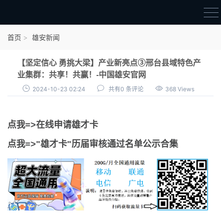
首页
首页
雄安新闻
雄才卡
【坚定信心 勇挑大梁】产业新亮点③邢台县域特色产
点我申领雄才卡
业集群：共享！共赢！-中国雄安官网
2024-10-23 02:24
共有0 条评论
368 Views
审核通过公示
雄才卡资讯
点我=>在线申请雄才卡
雄安新闻
点我=>"雄才卡"历届审核通过名单公示合集