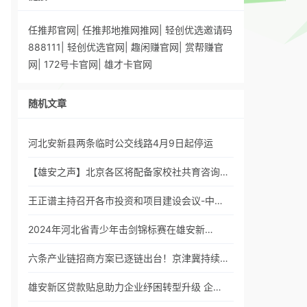
任推邦官网
|
任推邦地推网推网
|
轻创优选邀请码
888111
|
轻创优选官网
|
趣闲赚官网
|
赏帮赚官
网
|
172号卡官网
|
雄才卡官网
随机文章
河北安新县两条临时公交线路4月9日起停运
【雄安之声】北京各区将配备家校社共育咨询…
王正谱主持召开各市投资和项目建设会议-中…
2024年河北省青少年击剑锦标赛在雄安新…
六条产业链招商方案已逐链出台！京津冀持续…
雄安新区贷款贴息助力企业纾困转型升级 企…