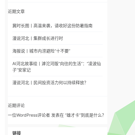
近期文章
冀时长图丨高温来袭，请收好这份防暑指南
漫说河北丨集群成长进行时
海报说丨城市内涝避险“十不要”
AI河北故事绘丨滹沱河版“向往的生活”：“凌波仙
子”安家记
漫说河北丨民间投资活力何以持续释放？
近期评论
一位WordPress评论者
发表在
“雄才卡”到底是什么？
链接