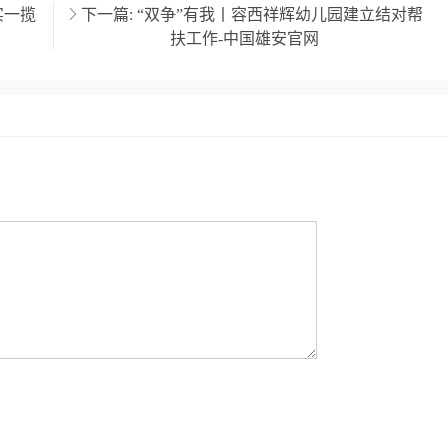
实一揽
下一篇:
“双争”有我丨容西祥辉幼儿园建立结对帮
扶工作-中国雄安官网