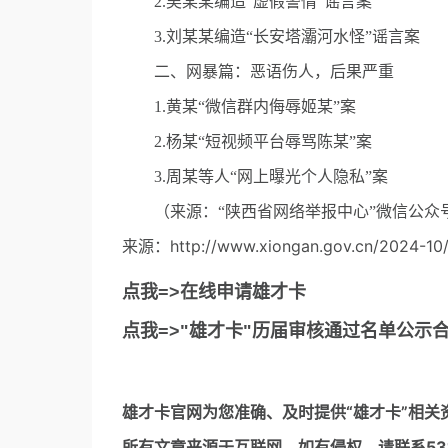
2.吴某某编造“虚假警情”谣言案
3.刘某某编造“长安塔灞河水怪”谣言案
二、网暴篇：恶语伤人，后果严重
1.黄某“微信群内侮辱姬某”案
2.杨某“短视频平台辱骂陈某”案
3.周某等人“网上曝光个人隐私”案
（来源：“陕西省网络举报中心”微信公众
来源：http://www.xiongan.gov.cn/2024-10/
点我=>在线申请雄才卡
点我=>"雄才卡"历届审核通过名单公示
雄才卡官网
为您准确、及时提供“雄才卡”相关
所有文章来源于互联网，如有侵权，请联系5317