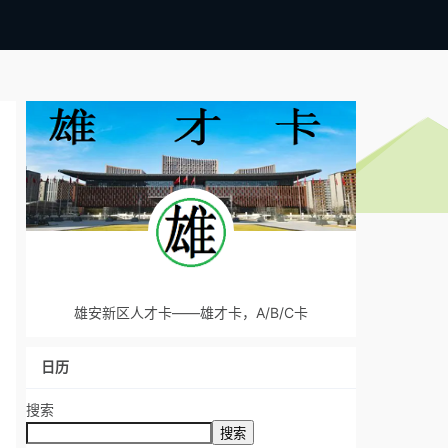
雄安新区人才卡——雄才卡，A/B/C卡
日历
搜索
搜索