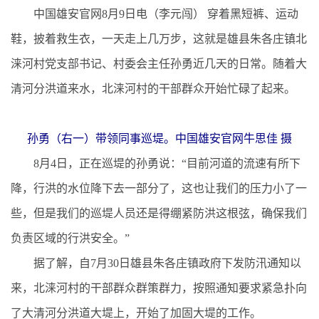
中国雄安官网8月9日电（李元闯）
穿着黑短裤、运动
鞋，披着救生衣，一天走上几万步，这就是雄县朱各庄镇北
涞河村党支部书记、村委会主任孙勇近几天的日常。随着大
清河分洪道来水，北涞河村的干部群众开始忙碌了起来。
孙勇（右一）带领同事巡堤。中国雄安官网牛思佳 摄
8月4日，正在巡堤的孙勇说：“目前河道的流速有所下
降，行洪的水位降下去一部分了，这也让我们的压力小了一
些，但是我们的巡堤人员还是得绷紧防洪这根弦，确保我们
负责区域的行洪安全。”
据了解，自7月30日雄县朱各庄镇政府下发防汛通知以
来，北涞河村的干部群众群策群力，按照通知要求紧急扑向
了大清河分洪道大堤上，开始了加固大堤的工作。