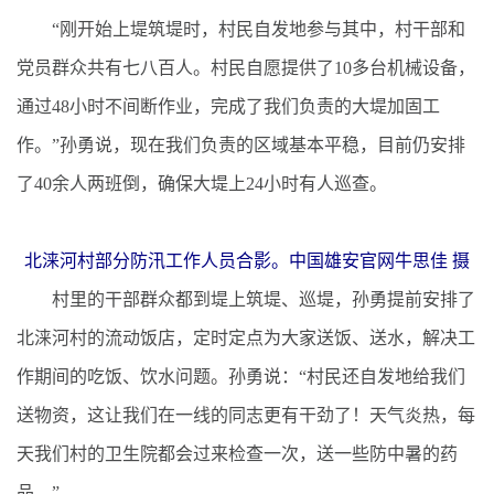
“刚开始上堤筑堤时，村民自发地参与其中，村干部和
党员群众共有七八百人。村民自愿提供了10多台机械设备，
通过48小时不间断作业，完成了我们负责的大堤加固工
作。”孙勇说，现在我们负责的区域基本平稳，目前仍安排
了40余人两班倒，确保大堤上24小时有人巡查。
北涞河村部分防汛工作人员合影。中国雄安官网牛思佳 摄
村里的干部群众都到堤上筑堤、巡堤，孙勇提前安排了
北涞河村的流动饭店，定时定点为大家送饭、送水，解决工
作期间的吃饭、饮水问题。孙勇说：“村民还自发地给我们
送物资，这让我们在一线的同志更有干劲了！天气炎热，每
天我们村的卫生院都会过来检查一次，送一些防中暑的药
品。”