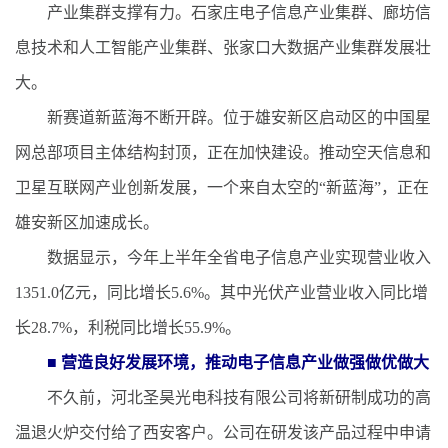
产业集群支撑有力。石家庄电子信息产业集群、廊坊信
息技术和人工智能产业集群、张家口大数据产业集群发展壮
大。
新赛道新蓝海不断开辟。位于雄安新区启动区的中国星
网总部项目主体结构封顶，正在加快建设。推动空天信息和
卫星互联网产业创新发展，一个来自太空的“新蓝海”，正在
雄安新区加速成长。
数据显示，今年上半年全省电子信息产业实现营业收入
1351.0亿元，同比增长5.6%。其中光伏产业营业收入同比增
长28.7%，利税同比增长55.9%。
■ 营造良好发展环境，推动电子信息产业做强做优做大
不久前，河北圣昊光电科技有限公司将新研制成功的高
温退火炉交付给了西安客户。公司在研发该产品过程中申请