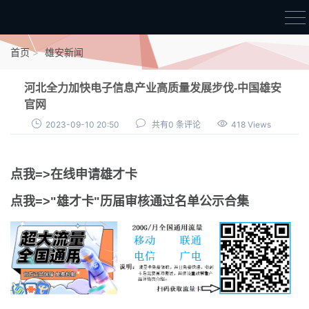
首页
首页
雄安新闻
雄才卡
河北全力加快电子信息产业高质量发展步伐-中国雄安
点我申领雄才卡
官网
2023-09-10 20:50
共有0 条评论
418 Views
审核通过公示
雄才卡资讯
点我=>在线申请雄才卡
雄安新闻
点我=>"雄才卡"历届审核通过名单公示合集